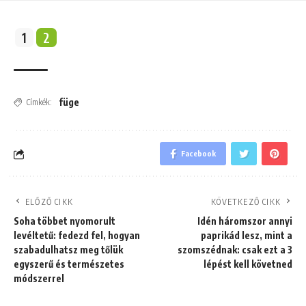
1
2
füge
Címkék:
Facebook
ELŐZŐ CIKK
KÖVETKEZŐ CIKK
Soha többet nyomorult
Idén háromszor annyi
levéltetű: fedezd fel, hogyan
paprikád lesz, mint a
szabadulhatsz meg tőlük
szomszédnak: csak ezt a 3
egyszerű és természetes
lépést kell követned
módszerrel