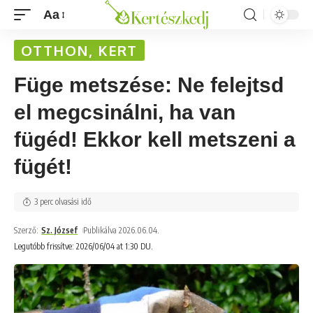
Aa
OTTHON, KERT
Füge metszése: Ne felejtsd
el megcsinálni, ha van
fügéd! Ekkor kell metszeni a
fügét!
3 perc olvasási idő
Szerző:
Sz. József
Publikálva 2026.06.04.
Legutóbb frissítve: 2026/06/04 at 1:30 DU.