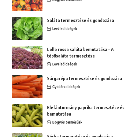
Saláta termesztése és gondozása
Levélzöldségek
Lollo rossa saláta bemutatása – A
tépősaláta termesztése
Levélzöldségek
Sárgarépa termesztése és gondozása
Gyökérzöldségek
Elefántormány paprika termesztése és
bemutatása
Bogyós termésűek
Sóska termesztése és gondozása