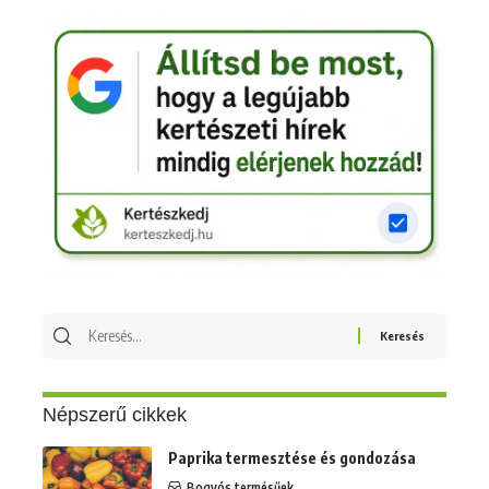
Keresés
erre:
Népszerű cikkek
Paprika termesztése és gondozása
Bogyós termésűek