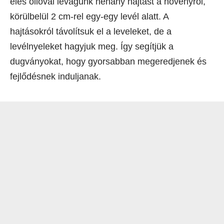
éles ollóval levágunk néhány hajtást a növényről,
körülbelül 2 cm-rel egy-egy levél alatt. A
hajtásokról távolítsuk el a leveleket, de a
levélnyeleket hagyjuk meg. Így segítjük a
dugványokat, hogy gyorsabban megeredjenek és
fejlődésnek induljanak.