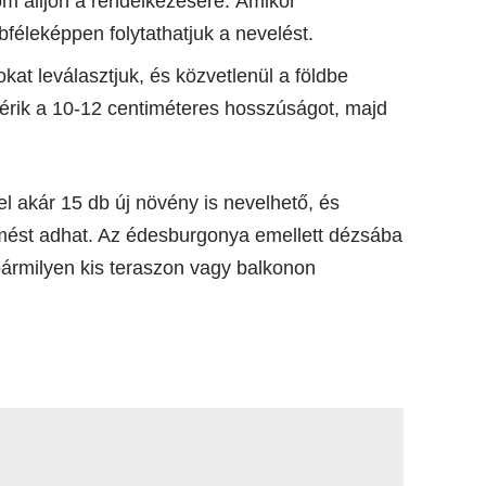
om álljon a rendelkezésére. Amikor
bféleképpen folytathatjuk a nevelést.
okat leválasztjuk, és közvetlenül a földbe
lérik a 10-12 centiméteres hosszúságot, majd
 akár 15 db új növény is nevelhető, és
mést adhat. Az édesburgonya emellett dézsába
e bármilyen kis teraszon vagy balkonon