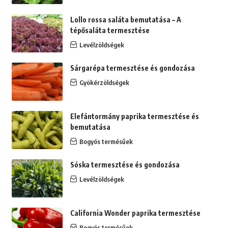
Lollo rossa saláta bemutatása – A
tépősaláta termesztése
Levélzöldségek
Sárgarépa termesztése és gondozása
Gyökérzöldségek
Elefántormány paprika termesztése és
bemutatása
Bogyós termésűek
Sóska termesztése és gondozása
Levélzöldségek
California Wonder paprika termesztése
Bogyós termésűek