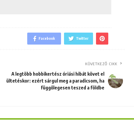
Facebook
Twitter
KÖVETKEZŐ CIKK
A legtöbb hobbikertész óriási hibát követ el
ültetéskor: ezért sárgul meg a paradicsom, ha
függőlegesen teszed a földbe