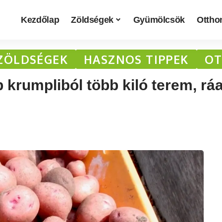
Kezdőlap
Zöldségek
Gyümölcsök
Otthon
ZÖLDSÉGEK
HASZNOS TIPPEK
OT
krumpliból több kiló terem, ráad