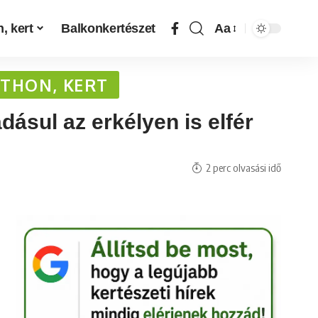
, kert
Balkonkertészet
Aa
THON, KERT
ásul az erkélyen is elfér
2 perc olvasási idő