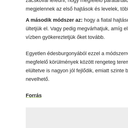
zacskóval lefedni, hogy megfelelő páratartal
megjelennek az első hajtások és levelek, töb
A második módszer az:
hogy a fiatal hajtás
ültetjük el. Vagy pedig megvárhatjuk, amíg e
vízben gyökereztetjük őket tovább.
Egyetlen édesburgonyából ezzel a módszerrel
megfelelő körülmények között rengeteg tere
elültetve is nagyon jól fejlődik, emiatt szint
nevelhető.
Forrás