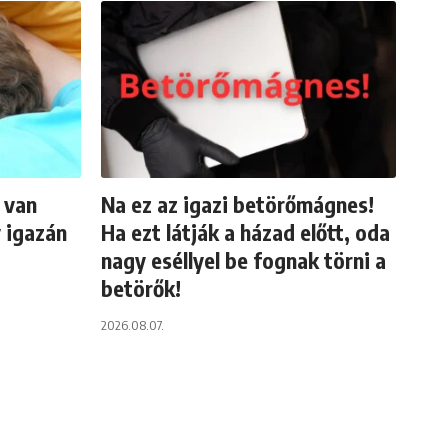
 van
Na ez az igazi betörőmágnes!
 igazán
Ha ezt látják a házad előtt, oda
nagy eséllyel be fognak törni a
betörők!
2026.08.07.