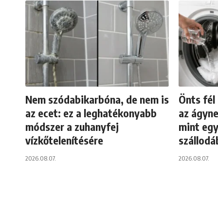
Nem szódabikarbóna, de nem is
Önts fél
az ecet: ez a leghatékonyabb
az ágyne
módszer a zuhanyfej
mint egy
vízkőtelenítésére
szállodá
2026.08.07.
2026.08.07.