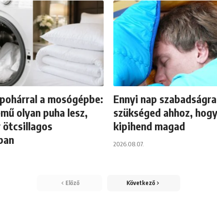
 pohárral a mosógépbe:
Ennyi nap szabadságra
mű olyan puha lesz,
szükséged ahhoz, hogy
 ötcsillagos
kipihend magad
ban
2026.08.07.
Előző
Következő