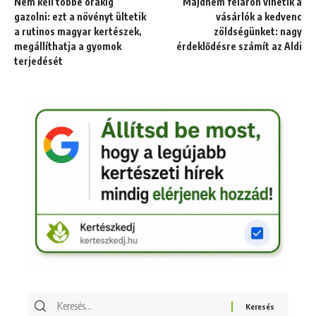
Nem kell többé órákig
Majdnem féláron vihetik a
gazolni: ezt a növényt ültetik
vásárlók a kedvenc
a rutinos magyar kertészek,
zöldségünket: nagy
megállíthatja a gyomok
érdeklődésre számít az Aldi
terjedését
Keresés