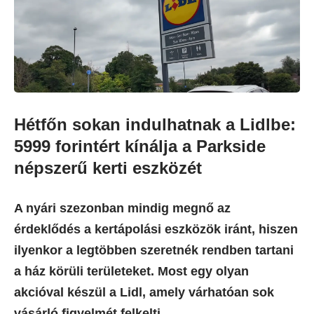
Hétfőn sokan indulhatnak a Lidlbe:
5999 forintért kínálja a Parkside
népszerű kerti eszközét
A nyári szezonban mindig megnő az
érdeklődés a kertápolási eszközök iránt, hiszen
ilyenkor a legtöbben szeretnék rendben tartani
a ház körüli területeket. Most egy olyan
akcióval készül a Lidl, amely várhatóan sok
vásárló figyelmét felkelti.