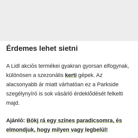
Érdemes lehet sietni
A Lidl akciós termékei gyakran gyorsan elfogynak,
különösen a szezonális
kerti
gépek. Az
alacsonyabb ár miatt várhatóan ez a Parkside
szegélynyíró is sok vásárló érdeklődését felkelti
majd.
Ajánló:
Bökj rá egy színes paradicsomra, és
elmondjuk, hogy milyen vagy legbelül!