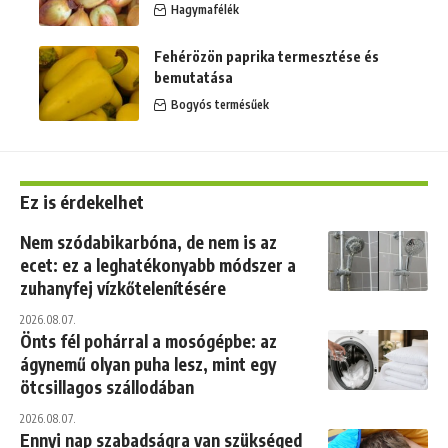
Hagymafélék
Fehérözön paprika termesztése és
bemutatása
Bogyós termésűek
Ez is érdekelhet
Nem szódabikarbóna, de nem is az
ecet: ez a leghatékonyabb módszer a
zuhanyfej vízkőtelenítésére
2026.08.07.
Önts fél pohárral a mosógépbe: az
ágynemű olyan puha lesz, mint egy
ötcsillagos szállodában
2026.08.07.
Ennyi nap szabadságra van szükséged