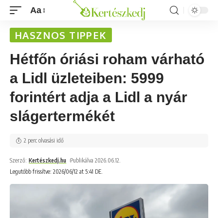
Aa
HASZNOS TIPPEK
Hétfőn óriási roham várható
a Lidl üzleteiben: 5999
forintért adja a Lidl a nyár
slágertermékét
2 perc olvasási idő
Szerző:
Kertészkedj.hu
Publikálva 2026.06.12.
Legutóbb frissítve: 2026/06/12 at 5:41 DE.