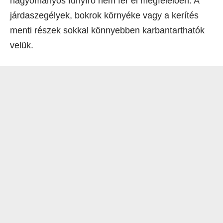
hagyományos fűnyíró nem fér el megfelelően. A
járdaszegélyek, bokrok környéke vagy a kerítés
menti részek sokkal könnyebben karbantarthatók
velük.