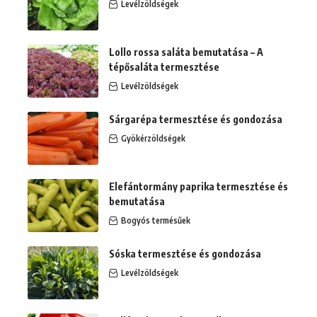
Levélzöldségek
Lollo rossa saláta bemutatása – A
tépősaláta termesztése
Levélzöldségek
Sárgarépa termesztése és gondozása
Gyökérzöldségek
Elefántormány paprika termesztése és
bemutatása
Bogyós termésűek
Sóska termesztése és gondozása
Levélzöldségek