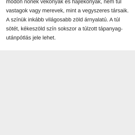
módon nőnek vékonyak és hajlékonyak, nem túl
vastagok vagy merevek, mint a vegyszeres társaik.
A színük inkább világosabb zöld árnyalatú. A túl
sötét, kékeszöld szín sokszor a túlzott tápanyag-
utánpótlás jele lehet.