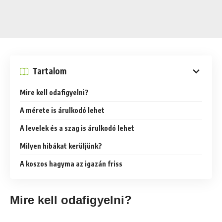
Tartalom
Mire kell odafigyelni?
A mérete is árulkodó lehet
A levelek és a szag is árulkodó lehet
Milyen hibákat kerüljünk?
A koszos hagyma az igazán friss
Mire kell odafigyelni?