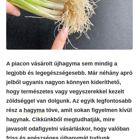
A piacon vásárolt újhagyma sem mindig a
legjobb és legegészségesebb. Már néhány apró
jelből ugyanis nagyon könnyen kideríthető,
hogy természetes vagy vegyszerekkel kezelt
zöldséggel van dolgunk. Az egyik legfontosabb
rész a
hagyma
töve, amit sokan figyelmen kívül
hagynak. Cikkünkből megtudhatják, mire
javasolt odafigyelni vásárláskor, hogy valóban
friss és egészséges újhagymát tudjunk