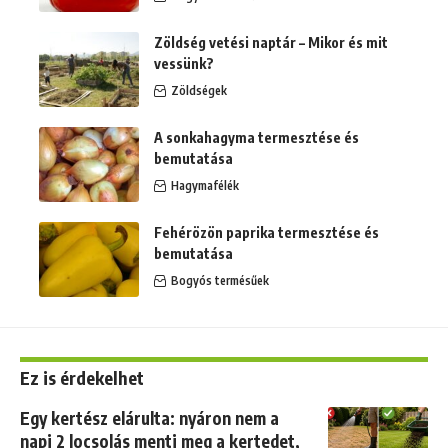
Zöldség vetési naptár – Mikor és mit
vessünk?
Zöldségek
A sonkahagyma termesztése és
bemutatása
Hagymafélék
Fehérözön paprika termesztése és
bemutatása
Bogyós termésűek
Ez is érdekelhet
Egy kertész elárulta: nyáron nem a
napi 2 locsolás menti meg a kertedet,