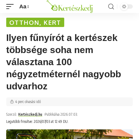
Aa
OTTHON, KERT
Ilyen fűnyírót a kertészek
többsége soha nem
választana 100
négyzetméternél nagyobb
udvarhoz
4 perc olvasási idő
Szerző:
Kertészkedj.hu
Publikálva 2026.07.03.
Legutóbb frissítve: 2026/07/03 at 12:49 DU.