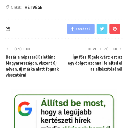
HÉTVÉGE
Címkék:
Facebook
ELŐZŐ CIKK
KÖVETKEZŐ CIKK
Bezár a népszerű üzletlánc
Így főzz fügelekvárt: ezt az
Magyarországon, viszont új
egy dolgot azonnal felejtsd el
néven, új márka alatt fognak
az elkészítésénél
visszatérni