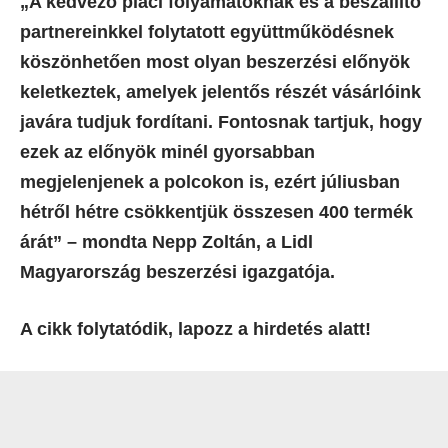
„A kedvező piaci folyamatoknak és a beszállító
partnereinkkel folytatott együttműködésnek
köszönhetően most olyan beszerzési előnyök
keletkeztek, amelyek jelentős részét vásárlóink
javára tudjuk fordítani. Fontosnak tartjuk, hogy
ezek az előnyök minél gyorsabban
megjelenjenek a polcokon is, ezért júliusban
hétről hétre csökkentjük összesen 400 termék
árát” – mondta Nepp Zoltán, a Lidl
Magyarország beszerzési igazgatója.
A cikk folytatódik, lapozz a hirdetés alatt!