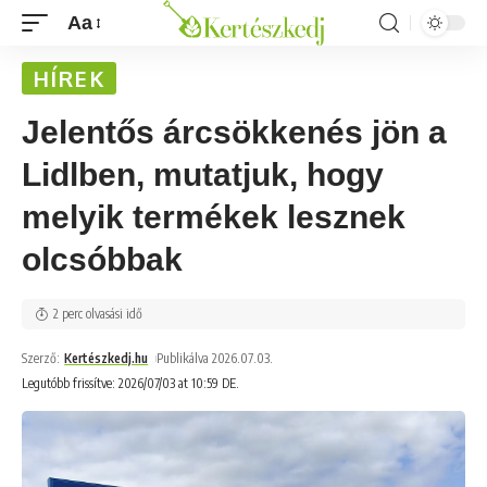
Aa
HÍREK
Jelentős árcsökkenés jön a
Lidlben, mutatjuk, hogy
melyik termékek lesznek
olcsóbbak
2 perc olvasási idő
Szerző:
Kertészkedj.hu
Publikálva 2026.07.03.
Legutóbb frissítve: 2026/07/03 at 10:59 DE.