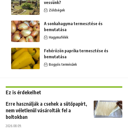
vessünk?
Zöldségek
A sonkahagyma termesztése és
bemutatása
Hagymafélék
Fehérözön paprika termesztése és
bemutatása
Bogyós termésűek
Ez is érdekelhet
Erre használják a csehek a sütőpapírt,
nem véletlenül vásárolták fel a
boltokban
2026.08.09.