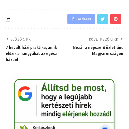
Facebook
ELŐZŐ CIKK
KÖVETKEZŐ CIKK
7 bevált házi praktika, amik
Bezár a népszerű üzletlánc
elűzik a hangyákat az egész
Magyarországon
házból