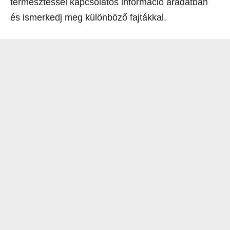
termesztéssel kapcsolatos információ áradatban
és ismerkedj meg különböző fajtákkal.