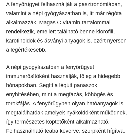
A fenyőrügyet felhasználják a gasztronómiában,
valamint a népi gyógyászatban is, itt már régóta
alkalmazzák. Magas C-vitamin-tartalommal
rendelkezik, emellett található benne klorofill,
karotinoidok és ásványi anyagok is, ezért nyersen
a legértékesebb.
A népi gyógyászatban a fenyőrügyet
immunerősítőként használják, főleg a hidegebb
hónapokban. Segíti a légúti panaszok
enyhítésében, mint a megfázás, köhögés és
torokfájás. A fenyőrügyben olyan hatóanyagok is
megtalálhatóak amelyek nyákoldóként működnek,
így természetes köptetőként alkalmazható.
Felhasználható teába keverve, szörpként hígítva,