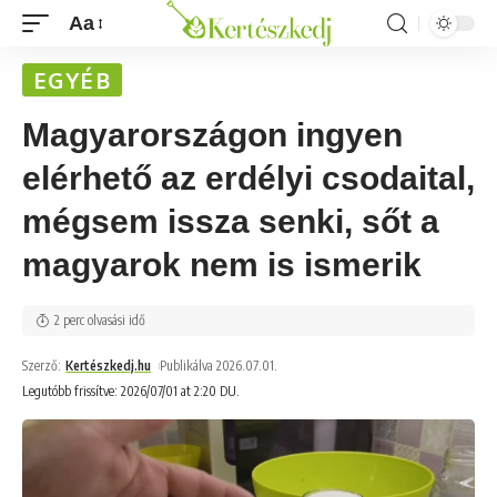
Aa
EGYÉB
Magyarországon ingyen
elérhető az erdélyi csodaital,
mégsem issza senki, sőt a
magyarok nem is ismerik
2 perc olvasási idő
Szerző:
Kertészkedj.hu
Publikálva 2026.07.01.
Legutóbb frissítve: 2026/07/01 at 2:20 DU.