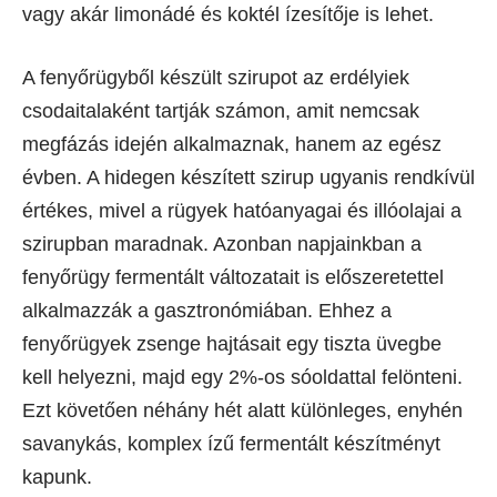
vagy akár limonádé és koktél ízesítője is lehet.
A fenyőrügyből készült szirupot az erdélyiek
csodaitalaként tartják számon, amit nemcsak
megfázás idején alkalmaznak, hanem az egész
évben. A hidegen készített szirup ugyanis rendkívül
értékes, mivel a rügyek hatóanyagai és illóolajai a
szirupban maradnak. Azonban napjainkban a
fenyőrügy fermentált változatait is előszeretettel
alkalmazzák a gasztronómiában. Ehhez a
fenyőrügyek zsenge hajtásait egy tiszta üvegbe
kell helyezni, majd egy 2%-os sóoldattal felönteni.
Ezt követően néhány hét alatt különleges, enyhén
savanykás, komplex ízű fermentált készítményt
kapunk.