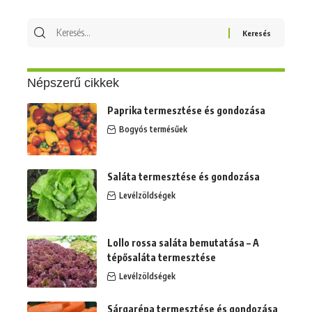
Keresés
erre:
Népszerű cikkek
Paprika termesztése és gondozása
Bogyós termésűek
Saláta termesztése és gondozása
Levélzöldségek
Lollo rossa saláta bemutatása – A
tépősaláta termesztése
Levélzöldségek
Sárgarépa termesztése és gondozása