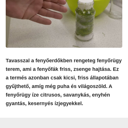
Tavasszal a fenyőerdőkben rengeteg fenyőrügy
terem, ami a fenyőfák friss, zsenge hajtása. Ez
a termés azonban csak kicsi, friss állapotában
gyűjthető, amíg még puha és világoszöld. A
fenyőrügy íze citrusos, savanykás, enyhén
gyantás, kesernyés ízjegyekkel.