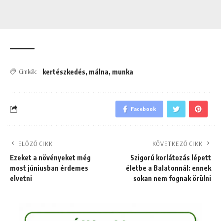
kertészkedés
,
málna
,
munka
Címkék:
Facebook
ELŐZŐ CIKK
KÖVETKEZŐ CIKK
Ezeket a növényeket még
Szigorú korlátozás lépett
most júniusban érdemes
életbe a Balatonnál: ennek
elvetni
sokan nem fognak örülni