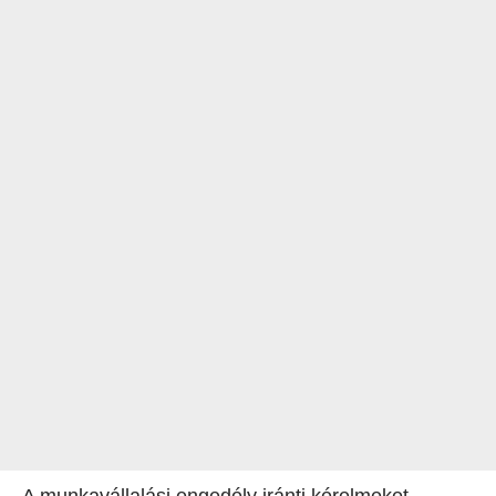
A munkavállalási engedély iránti kérelmeket