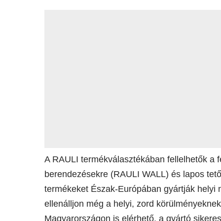
A RAULI termékválasztékában fellelhetők a 
berendezésekre (RAULI WALL) és lapos tet
termékeket Észak-Európában gyártják helyi n
ellenálljon még a helyi, zord körülményekne
Magyarországon is elérhető, a gyártó siker