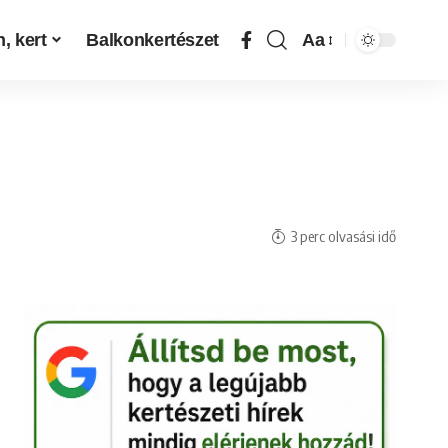
, kert
Balkonkertészet
Aa
3 perc olvasási idő