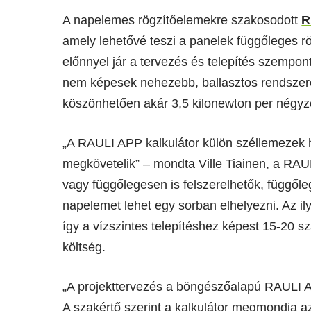
A napelemes rögzítőelemekre szakosodott
R
amely lehetővé teszi a panelek függőleges r
előnnyel jár a tervezés és telepítés szempon
nem képesek nehezebb, ballasztos rendszere
köszönhetően akár 3,5 kilonewton per négyz
„A RAULI APP kalkulátor külön széllemezek 
megkövetelik” – mondta Ville Tiainen, a RAU
vagy függőlegesen is felszerelhetők, függőle
napelemet lehet egy sorban elhelyezni. Az il
így a vízszintes telepítéshez képest 15-20 
költség.
„A projekttervezés a böngészőalapú RAULI APP
A szakértő szerint a kalkulátor megmondja az