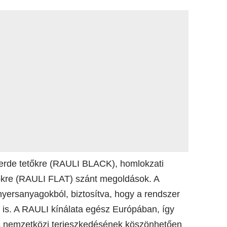
ferde tetőkre (RAULI BLACK), homlokzati
őkre (RAULI FLAT) szánt megoldások. A
yersanyagokból, biztosítva, hogy a rendszer
k is. A RAULI kínálata egész Európában, így
es nemzetközi terjeszkedésének köszönhetően