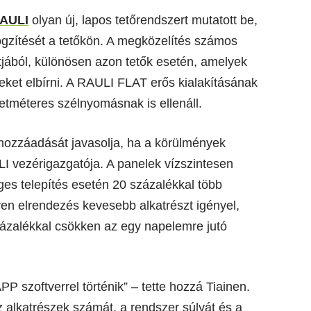
AULI
olyan új, lapos tetőrendszert mutatott be,
ögzítését a tetőkön. A megközelítés számos
tjából, különösen azon tetők esetén, amelyek
ket elbírni. A RAULI FLAT erős kialakításának
etméteres szélnyomásnak is ellenáll.
hozzáadását javasolja, ha a körülmények
LI vezérigazgatója. A panelek vízszintesen
ges telepítés esetén 20 százalékkal több
yen elrendezés kevesebb alkatrészt igényel,
százalékkal csökken az egy napelemre jutó
 szoftverrel történik” – tette hozzá Tiainen.
 alkatrészek számát, a rendszer súlyát és a