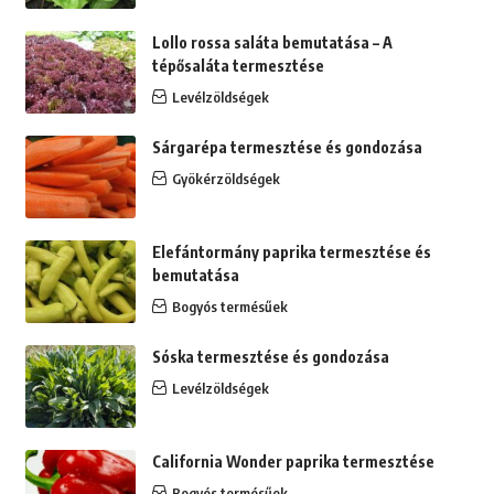
Lollo rossa saláta bemutatása – A
tépősaláta termesztése
Levélzöldségek
Sárgarépa termesztése és gondozása
Gyökérzöldségek
Elefántormány paprika termesztése és
bemutatása
Bogyós termésűek
Sóska termesztése és gondozása
Levélzöldségek
California Wonder paprika termesztése
Bogyós termésűek