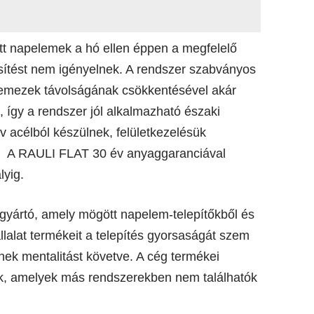
ett napelemek a hó ellen éppen a megfelelő
ítést nem igényelnek. A rendszer szabványos
őlemezek távolságának csökkentésével akár
, így a rendszer jól alkalmazható északi
v acélból készülnek, felületkezelésük
ék. A RAULI FLAT 30 év anyaggaranciával
ályig.
gyártó, amely mögött napelem-telepítőkből és
llalat termékeit a telepítés gyorsaságát szem
őknek mentalitást követve. A cég termékei
k, amelyek más rendszerekben nem találhatók