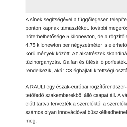
A sínek segítségével a függőlegesen telepít
ponton kapnak támasztékot, további megerős
hóterhelhetősége 5 kilonewton, de a rögzít
4,75 kilonewton per négyzetméter is elérhető
körülmények között. Az alkatrészek skandiná
tűzihorganyzás, Galfan és ütésálló porfest
rendelkezik, akár C3 éghajlati kitettségi oszt
A RAULI egy észak-európai rögzítőrendszer-
tetőfedő szakemberekből álló csapat áll. A vá
előtt tartva tervezték a szerelőktől a szerel
számos olyan innovációval büszkélkedhetne
meg.