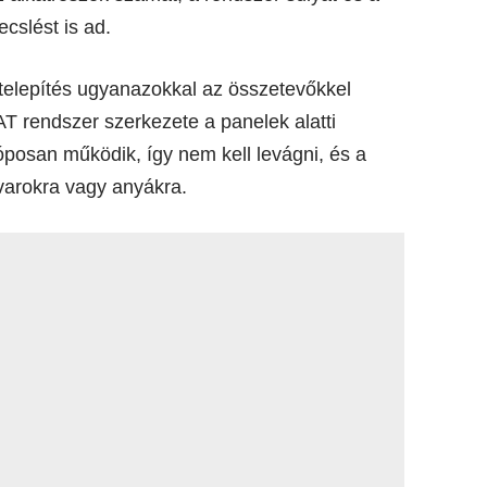
cslést is ad.
 telepítés ugyanazokkal az összetevőkkel
AT rendszer szerkezete a panelek alatti
óposan működik, így nem kell levágni, és a
varokra vagy anyákra.