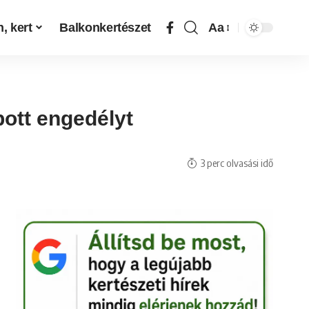
, kert
Balkonkertészet
Aa
pott engedélyt
3 perc olvasási idő