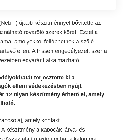
(Nébih) újabb készítménnyel bővítette az
ználható rovarölő szerek körét. Ezzel a
áma, amelyekkel felléphetnek a szőlő
rtevő ellen. A frissen engedélyezett szer a
yezetben egyaránt alkalmazható.
lyokiratát terjesztette ki a
ágók elleni védekezésben nyújt
ár 12 olyan készítmény érhető el, amely
álható.
ancsolaj, amely kontakt
 A készítmény a kabócák lárva- és
szidőszak alatt maximum hat alkalommal