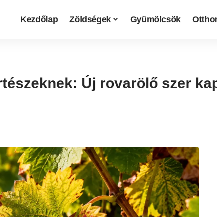
Kezdőlap
Zöldségek
Gyümölcsök
Otthon
rtészeknek: Új rovarölő szer ka