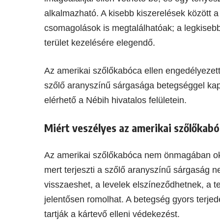
alkalmazható. A kisebb kiszerelések között a
csomagolások is megtalálhatóak; a legkisebb
terület kezelésére elegendő.
Az amerikai szőlőkabóca ellen engedélyezett 
szőlő aranyszínű sárgasága betegséggel kap
elérhető a Nébih hivatalos felületein.
Miért veszélyes az amerikai szőlőkab
Az amerikai szőlőkabóca nem önmagában ok
mert terjeszti a szőlő aranyszínű sárgaság ne
visszaeshet, a levelek elszíneződhetnek, a
jelentősen romolhat. A betegség gyors terje
tartják a kártevő elleni védekezést.