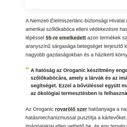
A Nemzeti Élelmiszerlánc-biztonsági Hivatal 
amerikai szőlőkabóca elleni védekezésre has
lépéssel
55-re emelkedett
azon termékek sz
aranyszínű sárgasága betegséget terjesztő ká
nagyobb gazdaságokban és a házikerti körn
A hatóság az Oroganic készítmény engedé
szőlőkabócára, amely a lárvák és az im
segítséget. Ezzel a bővüléssel együtt m
az ökológiai termesztésben is felhaszn
Az Oroganic
rovarölő szer
hatóanyaga a nar
hatásmechanizmussal pusztítja a kártevőket.
imágóalakjai ellen vethető be, és egy tenyé