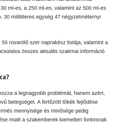
 30 ml-es, a 250 ml-es, valamint az 500 ml-es
, 30 milliliteres egység 47 négyzetméternyi
55 rovarölő szer naprakész listája, valamint a
csolatos összes aktuális szakmai információ
óca?
ozza a legnagyobb problémát, hanem azért,
vű betegséget. A fertőzött tőkék fejlődése
 termés mennyisége és minősége pedig
dése miatt a szakemberek kiemelten fontosnak