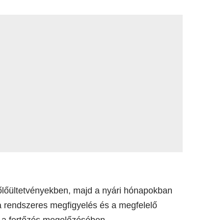
zőlőültetvényekben, majd a nyári hónapokban
t a rendszeres megfigyelés és a megfelelő
 a fertőzés megelőzésében.