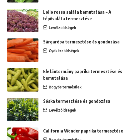
Lollo rossa saláta bemutatása – A
tépősaláta termesztése
Levélzöldségek
Sárgarépa termesztése és gondozása
Gyökérzöldségek
Elefántormány paprika termesztése és
bemutatása
Bogyós termésűek
Sóska termesztése és gondozása
Levélzöldségek
California Wonder paprika termesztése
Bogyós termésűek