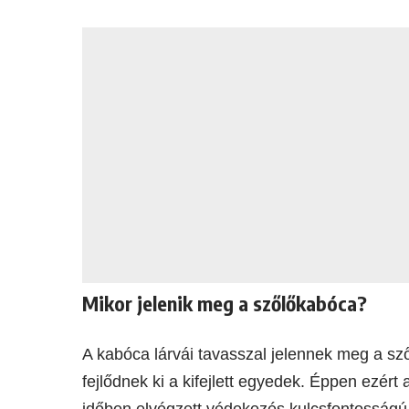
Mikor jelenik meg a szőlőkabóca?
A kabóca lárvái tavasszal jelennek meg a s
fejlődnek ki a kifejlett egyedek. Éppen ezér
időben elvégzett védekezés kulcsfontosságú