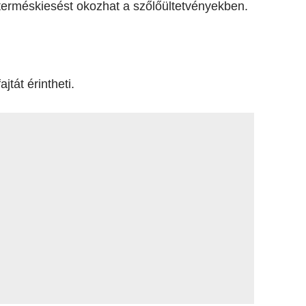
terméskiesést okozhat a szőlőültetvényekben.
jtát érintheti.