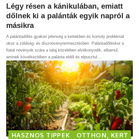
Légy résen a kánikulában, emiatt
dőlnek ki a palánták egyik napról a
másikra
A palántadőlés gyakori jelenség a kertekben és komoly problémát
okoz a zöldség- és dísznövénytermesztésben. Palántadőléskor a
fiatal növények szára a talaj közelében elvékonyodik, elbarnul,
aminek következtében a palánta eldől és elpusztul.
…
HASZNOS TIPPEK
OTTHON, KERT