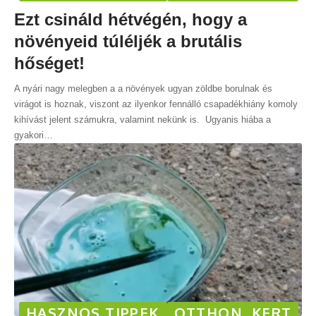
Ezt csináld hétvégén, hogy a
növényeid túléljék a brutális
hőséget!
A nyári nagy melegben a a növények ugyan zöldbe borulnak és
virágot is hoznak, viszont az ilyenkor fennálló csapadékhiány komoly
kihívást jelent számukra, valamint nekünk is. Ugyanis hiába a
gyakori
…
HASZNOS TIPPEK
OTTHON, KERT