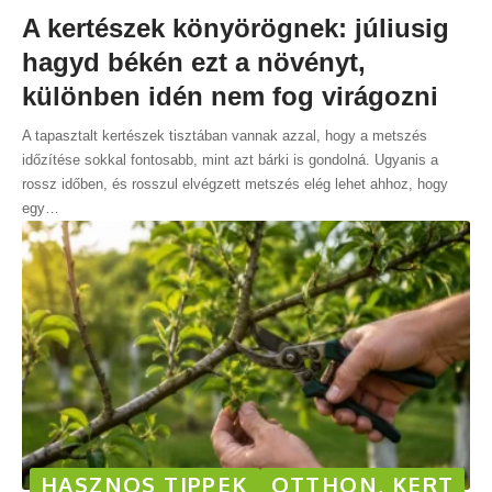
A kertészek könyörögnek: júliusig
hagyd békén ezt a növényt,
különben idén nem fog virágozni
A tapasztalt kertészek tisztában vannak azzal, hogy a metszés
időzítése sokkal fontosabb, mint azt bárki is gondolná. Ugyanis a
rossz időben, és rosszul elvégzett metszés elég lehet ahhoz, hogy
egy
…
HASZNOS TIPPEK
OTTHON, KERT