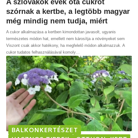
A szlovákok évek óta cukrot
szórnak a kertbe, a legtöbb magyar
még mindig nem tudja, miért
A cukor alkalmazása a kertben kimondottan javasolt, ugyanis
természetes módon hat, emellett nem károsítja a növényeket sem
Viszont csak akkor hatékony, ha megfelelő módon alkalmazzuk. A
cukor tudatos felhasználásával komoly
…
BALKONKERTÉSZET