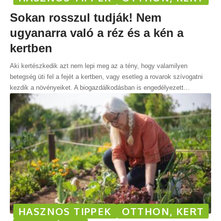
Sokan rosszul tudják! Nem
ugyanarra való a réz és a kén a
kertben
Aki kertészkedik azt nem lepi meg az a tény, hogy valamilyen
betegség üti fel a fejét a kertben, vagy esetleg a rovarok szívogatni
kezdik a növényeiket. A biogazdálkodásban is engedélyezett
…
HASZNOS TIPPEK
OTTHON, KERT