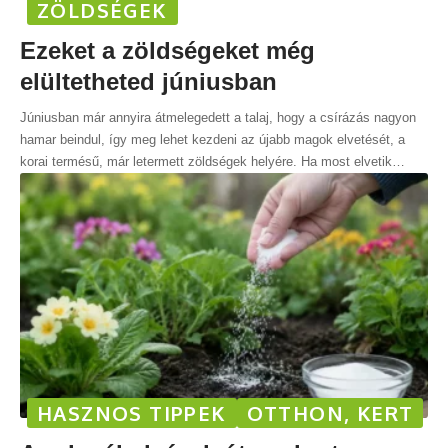
ZÖLDSÉGEK
Ezeket a zöldségeket még
elültetheted júniusban
Júniusban már annyira átmelegedett a talaj, hogy a csírázás nagyon
hamar beindul, így meg lehet kezdeni az újabb magok elvetését, a
korai termésű, már letermett zöldségek helyére. Ha most elvetik
…
HASZNOS TIPPEK
OTTHON, KERT