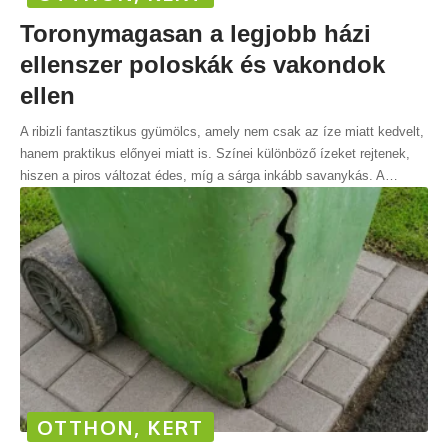
Toronymagasan a legjobb házi
ellenszer poloskák és vakondok
ellen
A ribizli fantasztikus gyümölcs, amely nem csak az íze miatt kedvelt,
hanem praktikus előnyei miatt is. Színei különböző ízeket rejtenek,
hiszen a piros változat édes, míg a sárga inkább savanykás. A
…
OTTHON, KERT