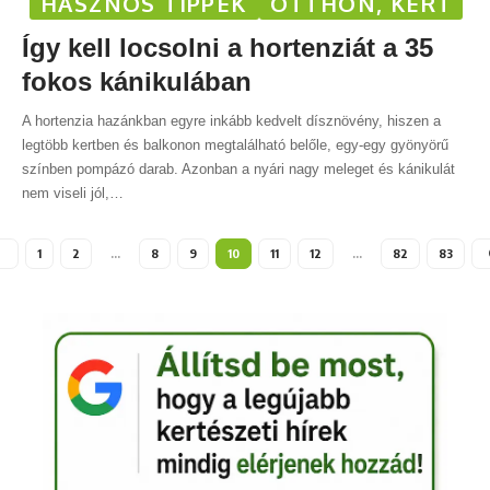
HASZNOS TIPPEK
OTTHON, KERT
Így kell locsolni a hortenziát a 35
fokos kánikulában
A hortenzia hazánkban egyre inkább kedvelt dísznövény, hiszen a
legtöbb kertben és balkonon megtalálható belőle, egy-egy gyönyörű
színben pompázó darab. Azonban a nyári nagy meleget és kánikulát
nem viseli jól,
…
1
2
…
8
9
10
11
12
…
82
83