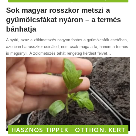
Sok magyar rosszkor metszi a
gyümölcsfákat nyáron – a termés
bánhatja
A nyári, azaz a zöldmetszés nagyon fontos a gyümölcsfák esetében,
azonban ha rosszkor csinálod, nem csak maga a fa, hanem a termés
is megsínyli. A zöldmetszés tehát rengeteg kérdést felvet
…
HASZNOS TIPPEK
OTTHON, KERT