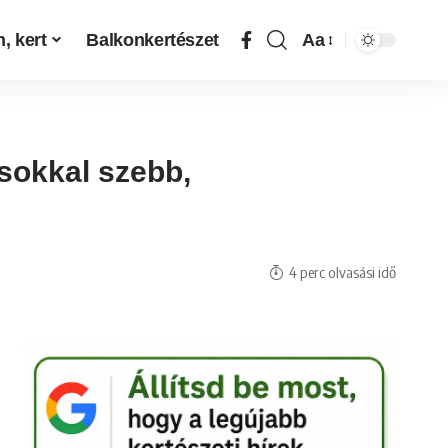
, kert
Balkonkertészet
Aa
 sokkal szebb,
4 perc olvasási idő