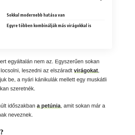
Sokkal modernebb hatása van
Egyre többen kombinálják más virágokkal is
ert egyáltalán nem az. Egyszerűen sokan
locsolni, leszedni az elszáradt
virágokat
,
juk be, a nyári kánikulák mellett egy muskátli
okan szeretnék.
lmúlt időszakban
a
petúnia
, amit sokan már a
nak neveznek.
t?