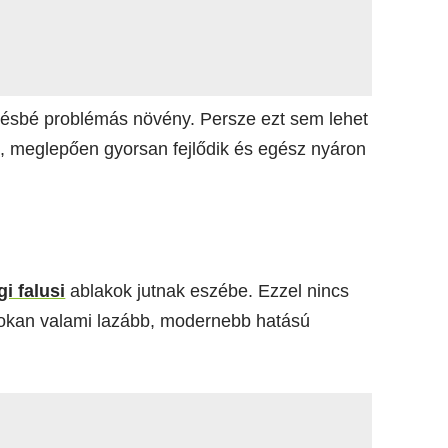
vésbé problémás növény. Persze ezt sem lehet
ül, meglepően gyorsan fejlődik és egész nyáron
gi falusi
ablakok jutnak eszébe. Ezzel nincs
 sokan valami lazább, modernebb hatású