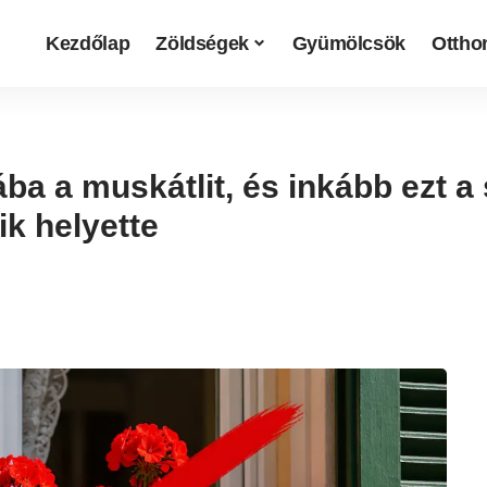
Kezdőlap
Zöldségek
Gyümölcsök
Otthon
a a muskátlit, és inkább ezt a
ik helyette