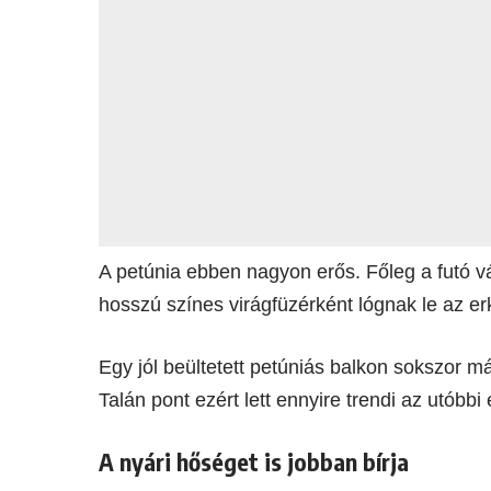
A petúnia ebben nagyon erős. Főleg a futó v
hosszú színes virágfüzérként lógnak le az erk
Egy jól beültetett petúniás balkon sokszor m
Talán pont ezért lett ennyire trendi az utóbbi
A nyári hőséget is jobban bírja