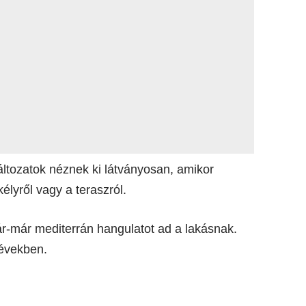
áltozatok néznek ki látványosan, amikor
élyről vagy a teraszról.
ár-már mediterrán hangulatot ad a lakásnak.
 években.