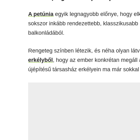
A petúnia
egyik legnagyobb előnye, hogy el
sokszor inkább rendezettebb, klasszikusabb ha
balkonládából.
Rengeteg színben létezik, és néha olyan látv
erkélyből
, hogy az ember konkrétan megáll a
újépítésű társasház erkélyein ma már sokkal 