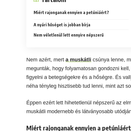
Miért rajonganak ennyien a petúniáért?
A nyári hőséget is jobban bírja
Nem véletlenül lett ennyire népszerű
Nem azért, mert
a muskátli
csúnya lenne, m
megunták, hogy folyamatosan gondozni kell, 
figyelni a betegségekre és a hőségre. És vall
néha tényleg hisztisebb tud lenni, mint azt s
Éppen ezért lett hihetetlenül népszerű az e
muskátli modernebb és látványosabb utódjá
Miért rajonganak ennyien a petúniáér