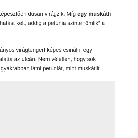
képesztően dúsan virágzik. Míg
egy muskátli
tást kelt, addig a petúnia szinte “ömlik” a
ányos virágtengert képes csinálni egy
latta az utcán. Nem véletlen, hogy sok
gyakrabban látni petúniát, mint muskátlit.