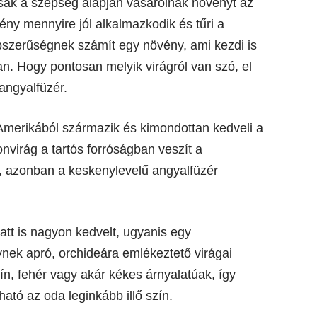
csak a szépség alapján vásárolnak növényt az
ny mennyire jól alkalmazkodik és tűri a
szerűségnek számít egy növény, ami kezdi is
an. Hogy pontosan melyik virágról van szó, el
 angyalfüzér.
Amerikából származik és kimondottan kedveli a
onvirág a tartós forróságban veszít a
, azonban a keskenylevelű angyalfüzér
att is nagyon kedvelt, ugyanis egy
nek apró, orchideára emlékeztető virágai
ín, fehér vagy akár kékes árnyalatúak, így
ató az oda leginkább illő szín.