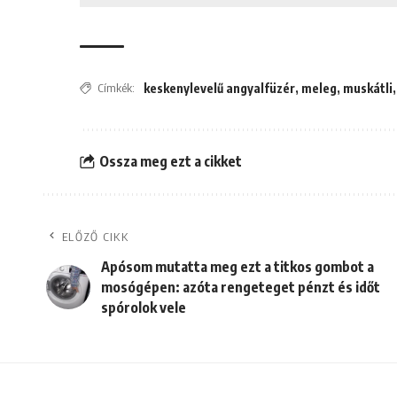
Címkék:
keskenylevelű angyalfüzér
,
meleg
,
muskátli
Ossza meg ezt a cikket
ELŐZŐ CIKK
Apósom mutatta meg ezt a titkos gombot a
mosógépen: azóta rengeteget pénzt és időt
spórolok vele