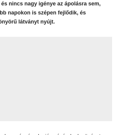
, és nincs nagy igénye az ápolásra sem,
óbb napokon is szépen fejlődik, és
önyörű látványt nyújt.