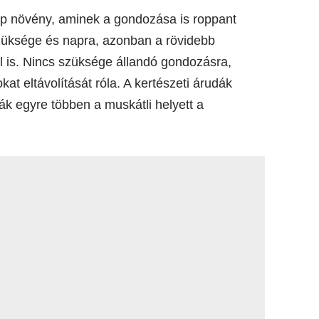
ép növény, aminek a gondozása is roppant
züksége és napra, azonban a rövidebb
ül is. Nincs szüksége állandó gondozásra,
at eltávolítását róla. A kertészeti árudák
ják egyre többen a muskátli helyett a