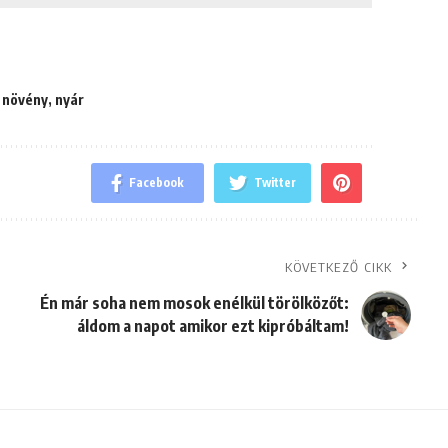
,
növény
,
nyár
Facebook
Twitter
KÖVETKEZŐ CIKK
Én már soha nem mosok enélkül törölközőt:
áldom a napot amikor ezt kipróbáltam!