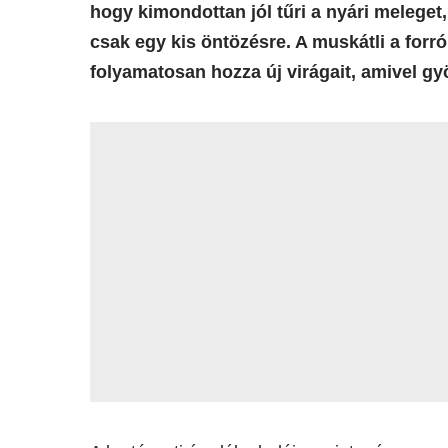
hogy kimondottan jól tűri a nyári meleget
csak egy kis öntözésre. A muskátli a forr
folyamatosan hozza új virágait, amivel gy