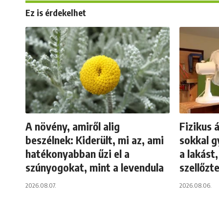
Ez is érdekelhet
A növény, amiről alig
Fizikus á
beszélnek: Kiderült, mi az, ami
sokkal g
hatékonyabban űzi el a
a lakást
szúnyogokat, mint a levendula
szellőzt
2026.08.07.
2026.08.06.