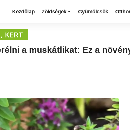
Kezdőlap
Zöldségek
Gyümölcsök
Otthon
, KERT
élni a muskátlikat: Ez a növény