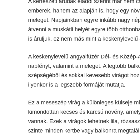
A kertészeti árudák eladói szerint már nem 
emberek, hanem az alapján is, hogy egy növé
meleget. Napjainkban egyre inkább nagy nép
átvenni a muskátli helyét egyre több otthonb
is áruljuk, ez nem más mint a keskenylevelű
A keskenylevelű angyalfüzér Dél- és Közép-
napfényt, valamint a meleget. A legtöbb balk
szépségéből és sokkal kevesebb virágot hoz
ilyenkor is a legszebb formáját mutatja.
Ez a meseszép virág a különleges külseje mi
kimondottan kecses és karcsú növény, amely
vannak. Ezek a virágok lehetnek lila, rózsasz
szinte minden kertbe vagy balkonra megtalálh