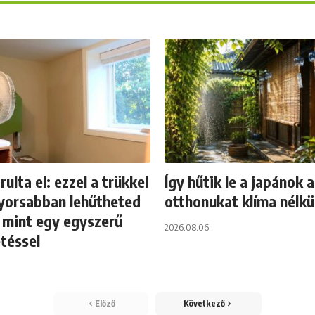
rulta el: ezzel a trükkel
Így hűtik le a japánok 
yorsabban lehűtheted
otthonukat klíma nélkü
, mint egy egyszerű
2026.08.06.
etéssel
Előző
Következő