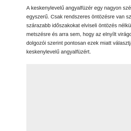
A keskenylevelű angyalfüzér egy nagyon sz
egyszerű. Csak rendszeres öntözésre van s
szárazabb időszakokat elviseli öntözés nélk
metszésre és arra sem, hogy az elnyílt virágok
dolgozói szerint pontosan ezek miatt választ
keskenylevelű angyalfüzért.