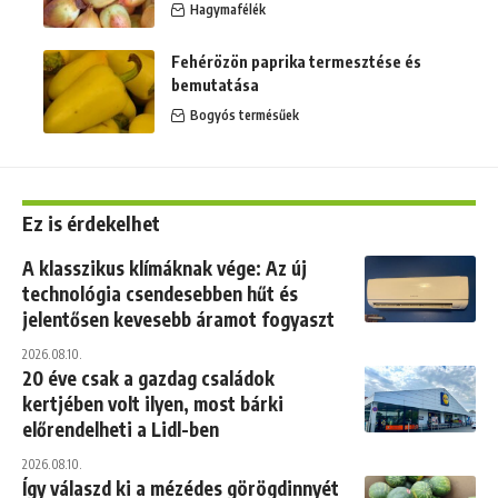
Hagymafélék
Fehérözön paprika termesztése és
bemutatása
Bogyós termésűek
Ez is érdekelhet
A klasszikus klímáknak vége: Az új
technológia csendesebben hűt és
jelentősen kevesebb áramot fogyaszt
2026.08.10.
20 éve csak a gazdag családok
kertjében volt ilyen, most bárki
előrendelheti a Lidl-ben
2026.08.10.
Így válaszd ki a mézédes görögdinnyét