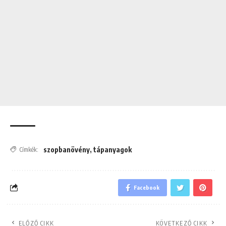
szopbanövény
,
tápanyagok
Címkék:
Facebook
ELŐZŐ CIKK
KÖVETKEZŐ CIKK