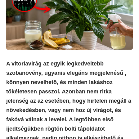
A vitorlavirág az egyik legkedveltebb
szobanövény, ugyanis elegáns megjelenésű ,
könnyen nevelhető, és minden lakáshoz
tökéletesen passzol. Azonban nem ritka
jelenség az az esetében, hogy hirtelen megáll a
növekedésben, vagy nem hoz új virágot, és
fakóvá válnak a levelei. A legtöbben első
ijedtségükben rögtön bolti tápoldatot
alkalmaznak, pedig otthon is elkészíthető és