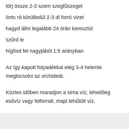
törj össze 2-3 szem szegfűszeget
önts rá körülbelül 2-3 dl forró vizet
hagyd állni legalább 24 órán keresztül
szűrd le
hígítsd fel nagyjából 1:5 arányban
Az így kapott folyadékkal elég 3-4 hetente
meglocsolni az orchideát.
Köztes időben maradjon a sima víz, lehetőleg
esővíz vagy felforralt, majd lehűtött víz.