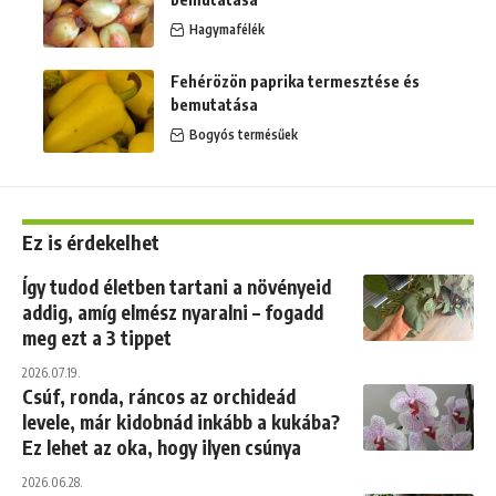
Hagymafélék
Fehérözön paprika termesztése és
bemutatása
Bogyós termésűek
Ez is érdekelhet
Így tudod életben tartani a növényeid
addig, amíg elmész nyaralni – fogadd
meg ezt a 3 tippet
2026.07.19.
Csúf, ronda, ráncos az orchideád
levele, már kidobnád inkább a kukába?
Ez lehet az oka, hogy ilyen csúnya
2026.06.28.