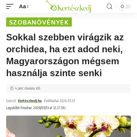
Aa
SZOBANÖVÉNYEK
Sokkal szebben virágzik az
orchidea, ha ezt adod neki,
Magyarországon mégsem
használja szinte senki
4 perc olvasási idő
Szerző:
Kertészkedj.hu
Publikálva 2026.05.13.
Legutóbb frissítve: 2026/05/13 at 12:27 DU.