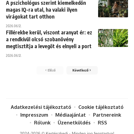
A pszichológus szerint kiemelkedőn
magas IQ-ra utal, ha valaki ilyen
virágokat tart otthon
2026.06.12.
Fillérekbe kerül, viszont aranyat ér: ez
a rendkívül olcsó szobanövény
megtisztítja a levegőt és elnyeli a port
2026.06.12.
Előző
Következő
Adatkezelési tájékoztató
Cookie tájékoztató
Impresszum
Médiaajánlat
Partnereink
Rólunk
Üzenetküldés
RSS
2024-2026 © Kertészkedj - Minden jog fenntartva!