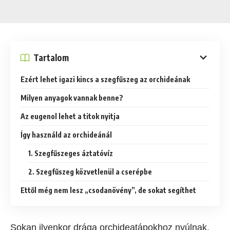
Tartalom
Ezért lehet igazi kincs a szegfűszeg az orchideának
Milyen anyagok vannak benne?
Az eugenol lehet a titok nyitja
Így használd az orchideánál
1. Szegfűszeges áztatóvíz
2. Szegfűszeg közvetlenül a cserépbe
Ettől még nem lesz „csodanövény”, de sokat segíthet
Sokan ilyenkor drága orchideatápokhoz nyúlnak,