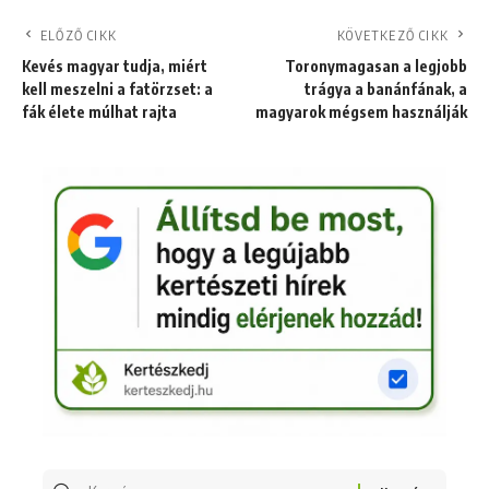
ELŐZŐ CIKK
KÖVETKEZŐ CIKK
Kevés magyar tudja, miért
Toronymagasan a legjobb
kell meszelni a fatörzset: a
trágya a banánfának, a
fák élete múlhat rajta
magyarok mégsem használják
Keresés