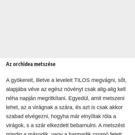
Az orchidea metszése
A gyökereit, illetve a leveleit TILOS megvágni, sőt,
alapjába véve az egész növényt csak alig-alig kell
néha napján megritkítani. Egyedül, amit metszeni
lehet, az a virágnak a szára, és azt is csak akkor
szabad elvégezni, hogyha már elnyíltak róla a
virágok, s a szár elkezdett bebarnulni. A metszést
mindig a második, vagy a harmadik csomó felett