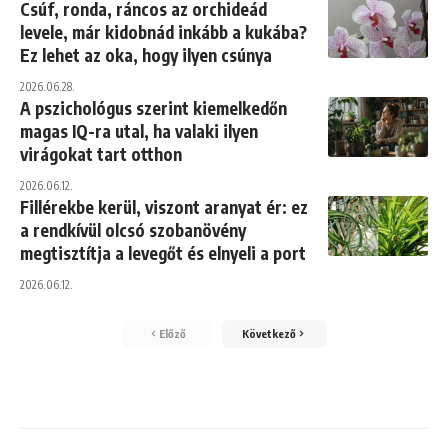
Csúf, ronda, ráncos az orchideád
levele, már kidobnád inkább a kukába?
Ez lehet az oka, hogy ilyen csúnya
2026.06.28.
A pszichológus szerint kiemelkedőn
magas IQ-ra utal, ha valaki ilyen
virágokat tart otthon
2026.06.12.
Fillérekbe kerül, viszont aranyat ér: ez
a rendkívül olcsó szobanövény
megtisztítja a levegőt és elnyeli a port
2026.06.12.
Előző
Következő