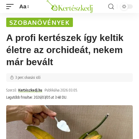
Aa
SZOBANÖVÉNYEK
A profi kertészek így keltik
életre az orchideát, nekem
már bevált
3 perc olvasási idő
Szerző:
Kertészkedj.hu
Publikálva 2026.03.05.
Legutóbb frissítve: 2026/03/05 at 3:48 DU.