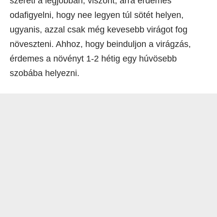
szereti a legjobban, viszont, arra érdemes
odafigyelni, hogy nee legyen túl sötét helyen,
ugyanis, azzal csak még kevesebb virágot fog
növeszteni. Ahhoz, hogy beinduljon a virágzás,
érdemes a növényt 1-2 hétig egy húvösebb
szobába helyezni.