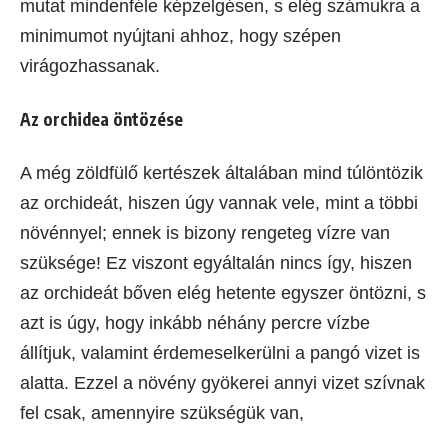
mutat mindenféle képzelgésen, s elég számukra a
minimumot nyújtani ahhoz, hogy szépen
virágozhassanak.
Az orchidea öntözése
A még zöldfülő kertészek általában mind túlöntözik
az orchideát, hiszen úgy vannak vele, mint a többi
növénnyel; ennek is bizony rengeteg vízre van
szüksége! Ez viszont egyáltalán nincs így, hiszen
az orchideát bőven elég hetente egyszer öntözni, s
azt is úgy, hogy inkább néhány percre vízbe
állítjuk, valamint érdemeselkerülni a pangó vizet is
alatta. Ezzel a növény gyökerei annyi vizet szívnak
fel csak, amennyire szükségük van,