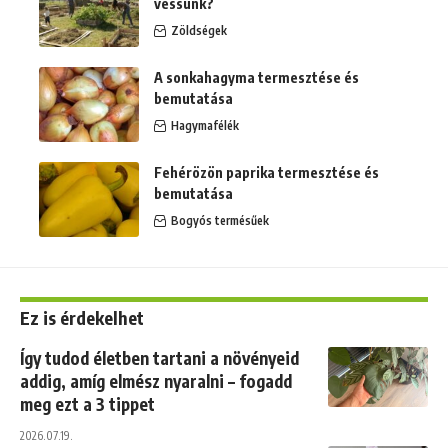
vessünk?
Zöldségek
A sonkahagyma termesztése és
bemutatása
Hagymafélék
Fehérözön paprika termesztése és
bemutatása
Bogyós termésűek
Ez is érdekelhet
Így tudod életben tartani a növényeid
addig, amíg elmész nyaralni – fogadd
meg ezt a 3 tippet
2026.07.19.