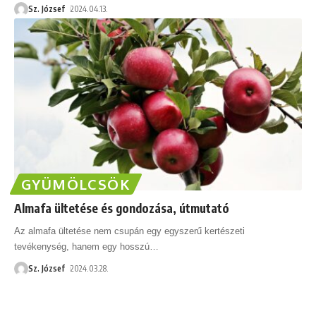
Sz. József
2024.04.13.
GYÜMÖLCSÖK
Almafa ültetése és gondozása, útmutató
Az almafa ültetése nem csupán egy egyszerű kertészeti
tevékenység, hanem egy hosszú
…
Sz. József
2024.03.28.