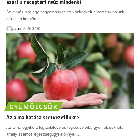
ezért a receptért nyúz mindenki
Az almás pite egy hagyományos és közkedvelt sütemény nálunk,
amit mindig öröm
…
petra
2026.07.30.
GYÜMÖLCSÖK
Az alma hatása szervezetünkre
Az alma egyike a legtáplálóbb és legkedveltebb gyümölcsöknek,
amely számos egészségügyi előnnyel
…