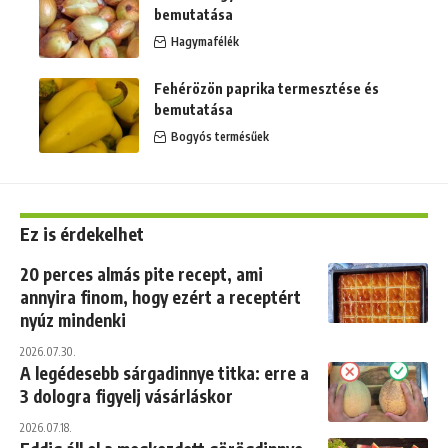
bemutatása
Hagymafélék
Fehérözön paprika termesztése és
bemutatása
Bogyós termésűek
Ez is érdekelhet
20 perces almás pite recept, ami
annyira finom, hogy ezért a receptért
nyúz mindenki
2026.07.30.
A legédesebb sárgadinnye titka: erre a
3 dologra figyelj vásárláskor
2026.07.18.