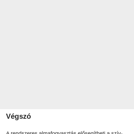
Végszó
A rendszeres almafogyasztás elősegítheti a szív-