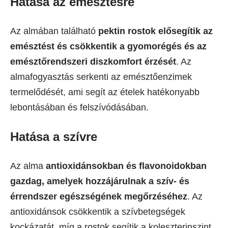
Hatása az emésztésre
Az almában található
pektin rostok elősegítik az
emésztést és csökkentik a gyomorégés és az
emésztőrendszeri diszkomfort érzését
. Az
almafogyasztás serkenti az emésztőenzimek
termelődését, ami segít az ételek hatékonyabb
lebontásában és felszívódásában.
Hatása a szívre
Az alma
antioxidánsokban és flavonoidokban
gazdag, amelyek hozzájárulnak a szív- és
érrendszer egészségének megőrzéséhez
. Az
antioxidánsok csökkentik a szívbetegségek
kockázatát, míg a rostok segítik a koleszterinszint