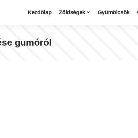
Kezdőlap
Zöldségek
Gyümölcsök
ése gumóról