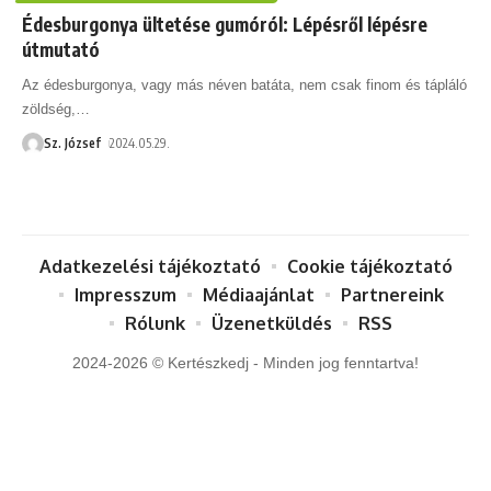
Édesburgonya ültetése gumóról: Lépésről lépésre
útmutató
Az édesburgonya, vagy más néven batáta, nem csak finom és tápláló
zöldség,
…
Sz. József
2024.05.29.
Adatkezelési tájékoztató
Cookie tájékoztató
Impresszum
Médiaajánlat
Partnereink
Rólunk
Üzenetküldés
RSS
2024-2026 © Kertészkedj - Minden jog fenntartva!