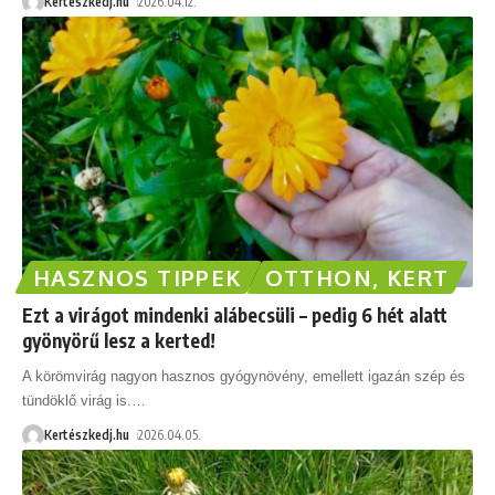
Kertészkedj.hu
2026.04.12.
HASZNOS TIPPEK
OTTHON, KERT
Ezt a virágot mindenki alábecsüli – pedig 6 hét alatt
gyönyörű lesz a kerted!
A körömvirág nagyon hasznos gyógynövény, emellett igazán szép és
tündöklő virág is.
…
Kertészkedj.hu
2026.04.05.