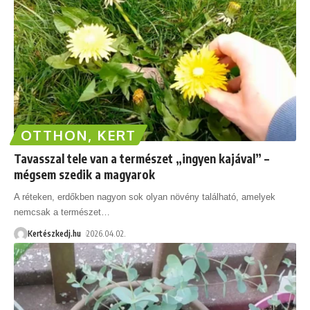
OTTHON, KERT
Tavasszal tele van a természet „ingyen kajával” –
mégsem szedik a magyarok
A réteken, erdőkben nagyon sok olyan növény található, amelyek
nemcsak a természet
…
Kertészkedj.hu
2026.04.02.