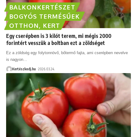
BALKONKERTÉSZET
BOGYÓS TERMÉSŰEK
OTTHON, KERT
Egy cserépben is 3 kilót terem, mi mégis 2000
forintért vesszük a boltban ezt a zöldséget
Ez a zöldség egy folytonnövő, bőtermő fajta, ami cserépben nevelve
is nagyon
…
Kertészkedj.hu
2026.03.24.