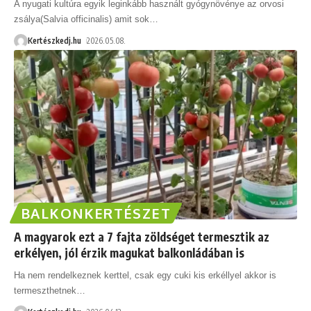
A nyugati kultúra egyik leginkább használt gyógynövénye az orvosi
zsálya(Salvia officinalis) amit sok
…
Kertészkedj.hu
2026.05.08.
BALKONKERTÉSZET
A magyarok ezt a 7 fajta zöldséget termesztik az
erkélyen, jól érzik magukat balkonládában is
Ha nem rendelkeznek kerttel, csak egy cuki kis erkéllyel akkor is
termeszthetnek
…