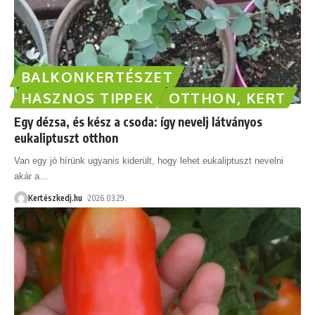
BALKONKERTÉSZET
HASZNOS TIPPEK
OTTHON, KERT
Egy dézsa, és kész a csoda: így nevelj látványos
eukaliptuszt otthon
Van egy jó hírünk ugyanis kiderült, hogy lehet eukaliptuszt nevelni
akár a
…
Kertészkedj.hu
2026.03.29.