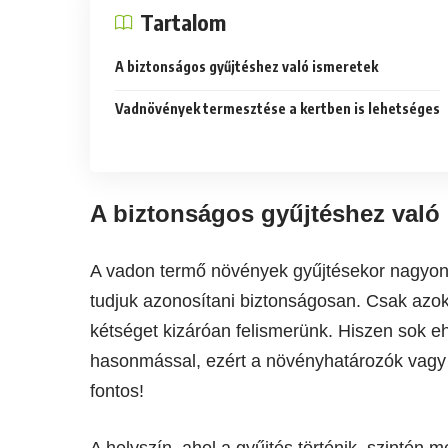
Tartalom
A biztonságos gyűjtéshez való ismeretek
Vadnövények termesztése a kertben is lehetséges
A biztonságos gyűjtéshez való
A vadon termő növények gyűjtésekor nagyon
tudjuk azonosítani biztonságosan. Csak azo
kétséget kizáróan felismerünk. Hiszen sok 
hasonmással, ezért a növényhatározók vagy
fontos!
A helyszín, ahol a gyűjtés történik, szintén