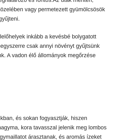
 közelében vagy permetezett gyümölcsösök
yűjteni.
lelőhelyek inkább a kevésbé bolygatott
 egyszerre csak annyi növényt gyűjtsünk
unk. A vadon élő állományok megőrzése
kban, és sokan fogyasztják, hiszen
agyma, kora tavasszal jelenik meg lombos
agymaillatot árasztanak, és aromás ízeket