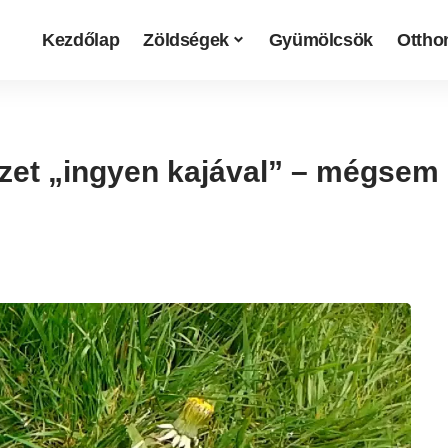
Kezdőlap
Zöldségek
Gyümölcsök
Otthon
szet „ingyen kajával” – mégsem