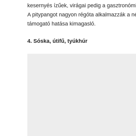
kesernyés ízűek, virágai pedig a gasztronómi
A pitypangot nagyon régóta alkalmazzák a n
támogató hatása kimagasló.
4. Sóska, útifű, tyúkhúr