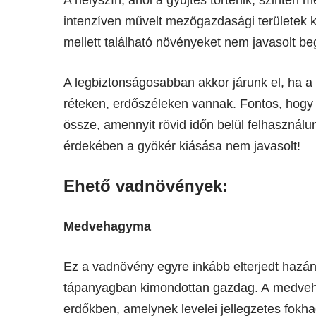
intenzíven művelt mezőgazdasági területek
mellett található növényeket nem javasolt beg
A legbiztonságosabban akkor járunk el, ha a 
réteken, erdőszéleken vannak. Fontos, hogy
össze, amennyit rövid időn belül felhasznál
érdekében a gyökér kiásása nem javasolt!
Ehető vadnövények
:
Medvehagyma
Ez a vadnövény egyre inkább elterjedt hazán
tápanyagban kimondottan gazdag. A medveh
erdőkben, amelynek levelei jellegzetes fokh