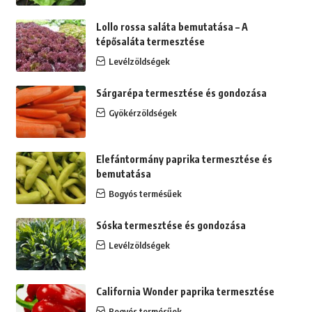
Lollo rossa saláta bemutatása – A
tépősaláta termesztése
Levélzöldségek
Sárgarépa termesztése és gondozása
Gyökérzöldségek
Elefántormány paprika termesztése és
bemutatása
Bogyós termésűek
Sóska termesztése és gondozása
Levélzöldségek
California Wonder paprika termesztése
Bogyós termésűek