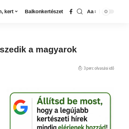
, kert
Balkonkertészet
Aa
 szedik a magyarok
3 perc olvasási idő