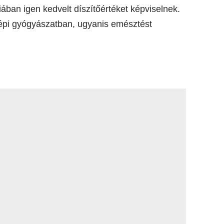
ában igen kedvelt díszítőértéket képviselnek.
épi gyógyászatban, ugyanis emésztést