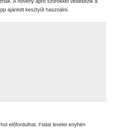
maznak. A növény apró szőrökkel védekezik a
pp ajánlott kesztyűt használni.
ol előfordulhat. Fiatal levelei enyhén