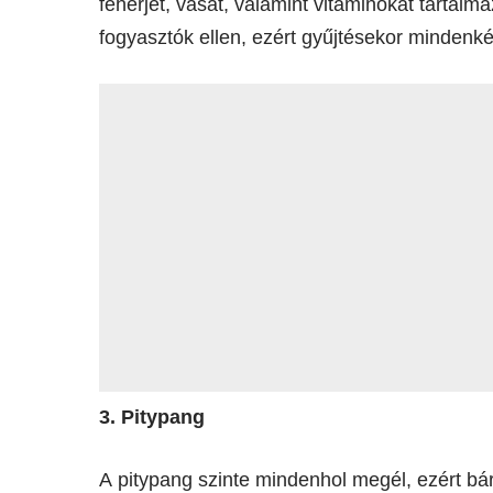
fehérjét, vasat, valamint vitaminokat tartal
fogyasztók ellen, ezért gyűjtésekor mindenké
3. Pitypang
A pitypang szinte mindenhol megél, ezért bárh