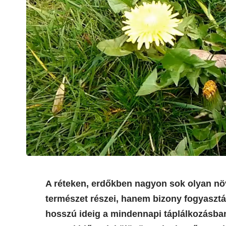
A réteken, erdőkben nagyon sok olyan nö
természet részei, hanem bizony fogyaszt
hosszú ideig a mindennapi táplálkozásban 