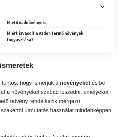
Ehető vadnövények:
Miért javasolt a vadon termő növények
fogyasztása?
 ismeretek
 fontos, hogy ismerjük a
növényeket
és be
kat a növényeket szabad leszedni, amelyeket
ehető növény rendelkezik mérgező
 szakértői útmutatás használat mindenképpen
 meghatározó és fontos.Az utak mentén,