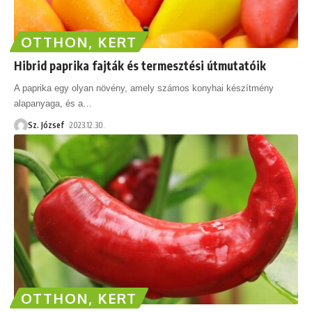
OTTHON, KERT
Hibrid paprika fajták és termesztési útmutatóik
A paprika egy olyan növény, amely számos konyhai készítmény
alapanyaga, és a
…
Sz. József
2023.12.30.
OTTHON, KERT