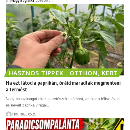
Nagy Boglárka
2026.06.04.
HASZNOS TIPPEK
OTTHON, KERT
Ha ezt látod a paprikán, óráid maradtak megmenteni
a termést
Nagy bosszúságot okoz a kertészek számára, amikor a féltve óvott
és nevelt paprika virágai
…
Timi
2026.05.21.