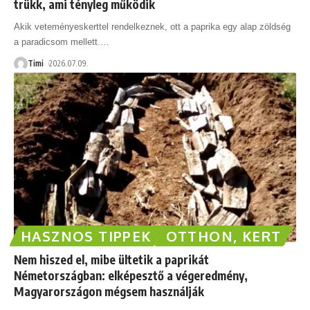
trükk, ami tényleg működik
Akik veteményeskerttel rendelkeznek, ott a paprika egy alap zöldség
a paradicsom mellett.
…
Timi
2026.07.09.
HASZNOS TIPPEK
OTTHON, KERT
Nem hiszed el, mibe ültetik a paprikát
Németországban: elképesztő a végeredmény,
Magyarországon mégsem használják