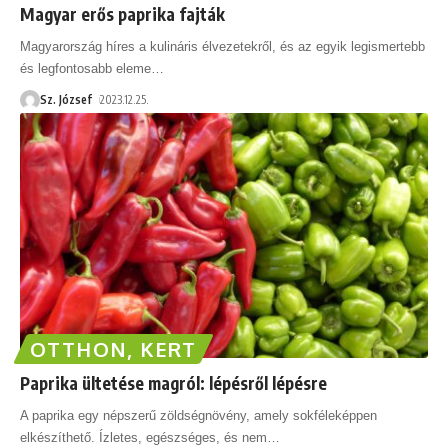
Magyar erős paprika fajták
Magyarország híres a kulináris élvezetekről, és az egyik legismertebb
és legfontosabb eleme
…
Sz. József
2023.12.25.
OTTHON, KERT
Paprika ültetése magról: lépésről lépésre
A paprika egy népszerű zöldségnövény, amely sokféleképpen
elkészíthető. Ízletes, egészséges, és nem
…