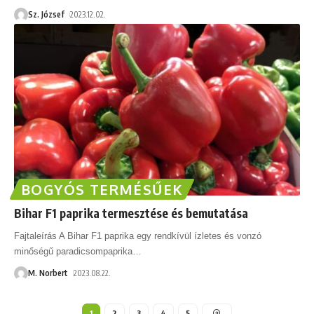
Sz. József
2023.12.02.
BOGYÓS TERMÉSŰEK
Bihar F1 paprika termesztése és bemutatása
Fajtaleírás A Bihar F1 paprika egy rendkívül ízletes és vonzó
minőségű paradicsompaprika
…
M. Norbert
2023.08.22.
1
2
3
4
5