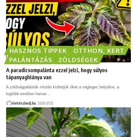
HASZNOS TIPPEK
OTTHON, KERT
PALÁNTÁZÁS
ZÖLDSÉGEK
A paradicsompalánta ezzel jelzi, hogy súlyos
tápanyaghiánya van
A zöldségpalánták miután kiültetjük őket a végleges helyükre, a
legtöbb esetben hamar
…
Kertészkedj.hu
2026.05.12.