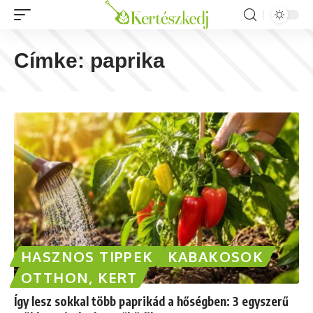
Címke:
paprika
HASZNOS TIPPEK
KABAKOSOK
OTTHON, KERT
Így lesz sokkal több paprikád a hőségben: 3 egyszerű