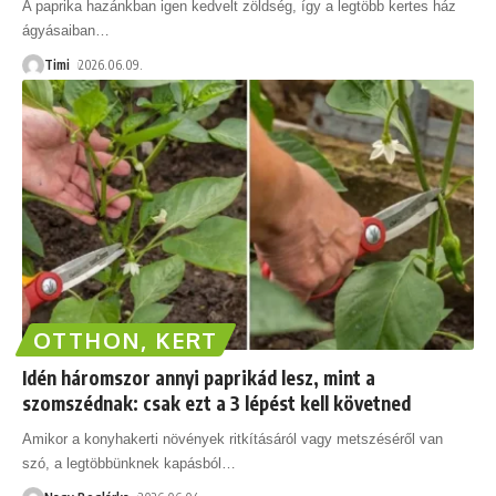
A paprika hazánkban igen kedvelt zöldség, így a legtöbb kertes ház
ágyásaiban
…
Timi
2026.06.09.
OTTHON, KERT
Idén háromszor annyi paprikád lesz, mint a
szomszédnak: csak ezt a 3 lépést kell követned
Amikor a konyhakerti növények ritkításáról vagy metszéséről van
szó, a legtöbbünknek kapásból
…