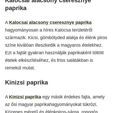
Kalocsai alacsony cseresznye
paprika
A
Kalocsai alacsony cseresznye paprika
hagyományosan a híres Kalocsa területéről
származik. Kicsi, gömbölyded alakja és élénk piros
színe kiválóan illeszkedik a magyaros ételekhez.
Ezt a fajtát gyakran használják paprikaként töltött
ételek elkészítéséhez, és friss salátákban is
remekül mutat.
Kinizsi paprika
A
Kinizsi paprika
egy másik érdekes fajta, amely
az ősi magyar paprikahagyományokat tükrözi.
Közepes méretű és élénkpiros-sárga, ropogós