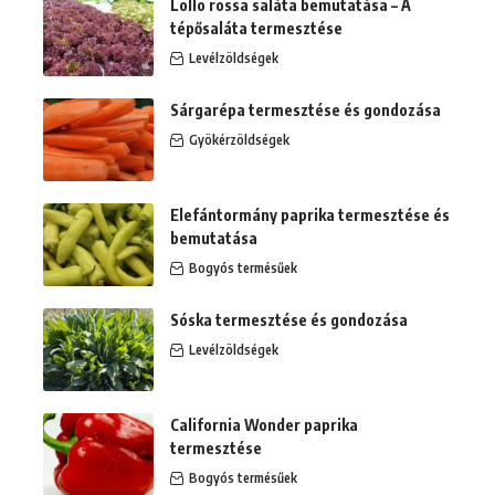
Lollo rossa saláta bemutatása – A
tépősaláta termesztése
Levélzöldségek
Sárgarépa termesztése és gondozása
Gyökérzöldségek
Elefántormány paprika termesztése és
bemutatása
Bogyós termésűek
Sóska termesztése és gondozása
Levélzöldségek
California Wonder paprika
termesztése
Bogyós termésűek