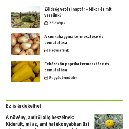
Zöldség vetési naptár – Mikor és mit
vessünk?
Zöldségek
A sonkahagyma termesztése és
bemutatása
Hagymafélék
Fehérözön paprika termesztése és
bemutatása
Bogyós termésűek
Ez is érdekelhet
A növény, amiről alig beszélnek:
Kiderült, mi az, ami hatékonyabban űzi