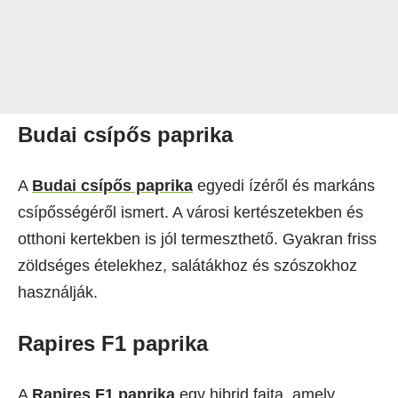
Budai csípős paprika
A
Budai csípős paprika
egyedi ízéről és markáns
csípősségéről ismert. A városi kertészetekben és
otthoni kertekben is jól termeszthető. Gyakran friss
zöldséges ételekhez, salátákhoz és szószokhoz
használják.
Rapires F1 paprika
A
Rapires F1 paprika
egy hibrid fajta, amely