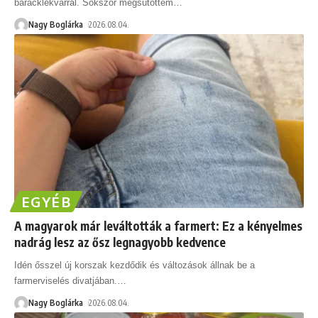
baracklekvárral. Sokszor megsütöttem
…
Nagy Boglárka
2026.08.04.
EGYÉB
A magyarok már leváltották a farmert: Ez a kényelmes
nadrág lesz az ősz legnagyobb kedvence
Idén ősszel új korszak kezdődik és változások állnak be a
farmerviselés divatjában.
…
Nagy Boglárka
2026.08.04.