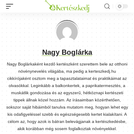
Nagy Boglárka
Nagy Boglárkaként kezdő kertészként szerettem bele az otthoni
növénynevelés világába, ma pedig a kerteszkedj.hu
cikkírójaként osztom meg a tapasztalataimat és praktikáimat az
olvasókkal. Leginkább a balkonkertek, a paprikatermesztés, a
muskátlik gondozása és az egyszerű, hétköznapi kertészeti
tippek állnak közel hozzám. Az írásaimban közérthetően,
sokszor saját hibáimból tanulva mutatom meg, hogyan lehet egy
kis odafigyeléssel szebb és egészségesebb kertet kialakítani. A
célom az, hogy azok is bátran belevágjanak a kertészkedésbe,
akik korábban még sosem foglalkoztak növényekkel.