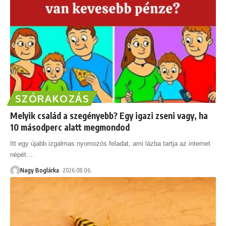
SZÓRAKOZÁS
Melyik család a szegényebb? Egy igazi zseni vagy, ha
10 másodperc alatt megmondod
Itt egy újabb izgalmas nyomozós feladat, ami lázba tartja az internet
népét.
…
Nagy Boglárka
2026.08.06.