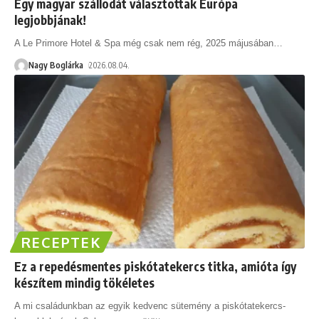
Egy magyar szállodát választottak Európa
legjobbjának!
A Le Primore Hotel & Spa még csak nem rég, 2025 májusában
…
Nagy Boglárka
2026.08.04.
RECEPTEK
Ez a repedésmentes piskótatekercs titka, amióta így
készítem mindig tökéletes
A mi családunkban az egyik kedvenc sütemény a piskótatekercs-