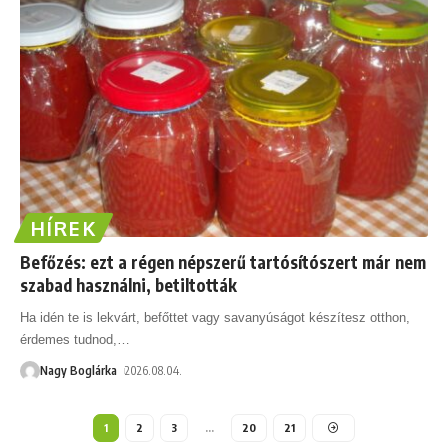
HÍREK
Befőzés: ezt a régen népszerű tartósítószert már nem
szabad használni, betiltották
Ha idén te is lekvárt, befőttet vagy savanyúságot készítesz otthon,
érdemes tudnod,
…
Nagy Boglárka
2026.08.04.
1
2
3
…
20
21