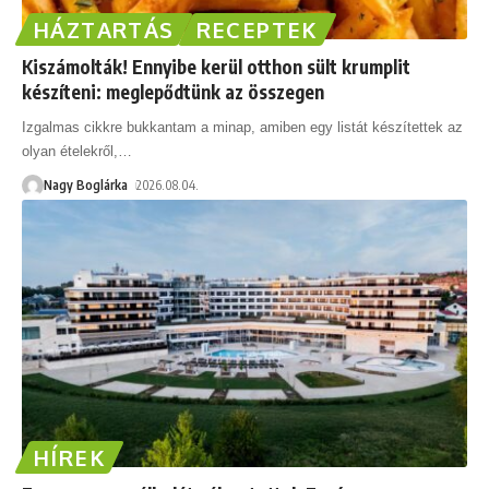
HÁZTARTÁS
RECEPTEK
Kiszámolták! Ennyibe kerül otthon sült krumplit
készíteni: meglepődtünk az összegen
Izgalmas cikkre bukkantam a minap, amiben egy listát készítettek az
olyan ételekről,
…
Nagy Boglárka
2026.08.04.
HÍREK