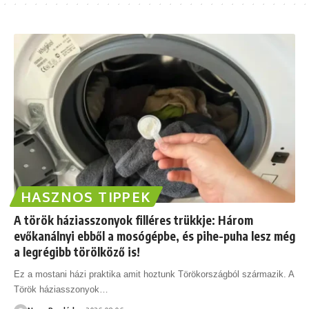
HASZNOS TIPPEK
A török háziasszonyok filléres trükkje: Három
evőkanálnyi ebből a mosógépbe, és pihe-puha lesz még
a legrégibb törölköző is!
Ez a mostani házi praktika amit hoztunk Törökországból származik. A
Török háziasszonyok
…