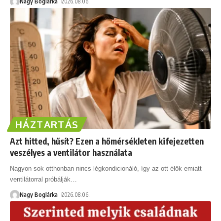
Nagy Boglárka
2026.08.06.
HÁZTARTÁS
Azt hitted, hűsít? Ezen a hőmérsékleten kifejezetten
veszélyes a ventilátor használata
Nagyon sok otthonban nincs légkondicionáló, így az ott élők emiatt
ventilátorral próbálják
…
Nagy Boglárka
2026.08.06.