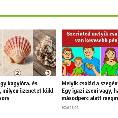
egy kagylóra, és
Melyik család a szegé
k, milyen üzenetet küld
Egy igazi zseni vagy, h
sors
másodperc alatt meg
2026.08.06.