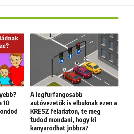
nyebb?
A legfurfangosabb
a 10
autóvezetők is elbuknak ezen a
mondod
KRESZ feladaton, te meg
tudod mondani, hogy ki
kanyarodhat jobbra?