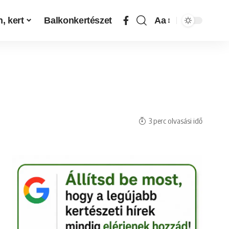
, kert
Balkonkertészet
Aa
3 perc olvasási idő