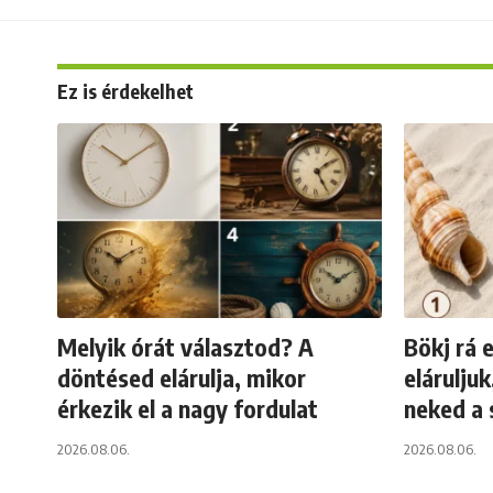
Ez is érdekelhet
Melyik órát választod? A
Bökj rá 
döntésed elárulja, mikor
elárulju
érkezik el a nagy fordulat
neked a 
2026.08.06.
2026.08.06.