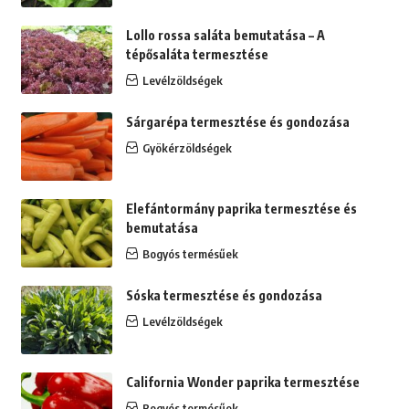
Lollo rossa saláta bemutatása – A
tépősaláta termesztése
Levélzöldségek
Sárgarépa termesztése és gondozása
Gyökérzöldségek
Elefántormány paprika termesztése és
bemutatása
Bogyós termésűek
Sóska termesztése és gondozása
Levélzöldségek
California Wonder paprika termesztése
Bogyós termésűek