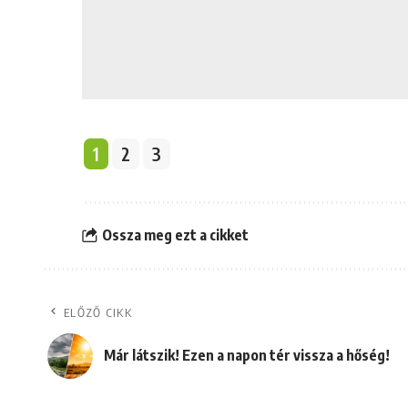
1
2
3
Ossza meg ezt a cikket
ELŐZŐ CIKK
Már látszik! Ezen a napon tér vissza a hőség!