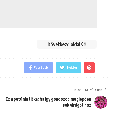
Következő oldal
Facebook
Twitter
KÖVETKEZŐ CIKK
Ez a petúnia titka: ha így gondozod meglepően
sok virágot hoz