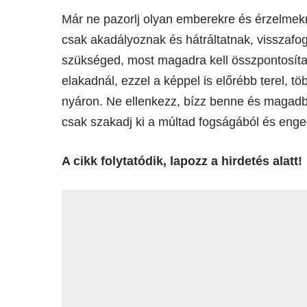
Már ne pazorlj olyan emberekre és érzelmekr
csak akadályoznak és hátráltatnak, visszafo
szükséged, most magadra kell összpontosíta
elakadnál, ezzel a képpel is előrébb terel, t
nyáron. Ne ellenkezz, bízz benne és magadb
csak szakadj ki a múltad fogságából és enge
A cikk folytatódik, lapozz a hirdetés alatt!