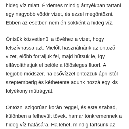
hideg víz miatt. Érdemes mindig árnyékban tartani
egy nagyobb vödör vizet, és ezzel megöntözni.
Ebben az esetben nem éri sokként a hideg víz.
Öntsük közvetlenül a tövéhez a vizet, hogy
felszívhassa azt. Mielőtt használnánk az öntöző
vizet, előbb forraljuk fel, majd hűtsük le, így
eltávolíthatjuk el belőle a fölösleges fluort. A
legjobb módszer, ha esővízzel öntözzük áprilistól
szeptemberig és kéthetente adunk hozzá egy kis
folyékony műtrágyát.
Öntözni szigorúan korán reggel, és este szabad,
különben a felhevült tövek, hamar tönkremennek a
hideg víz hatására. Ha lehet, mindig tartsunk az