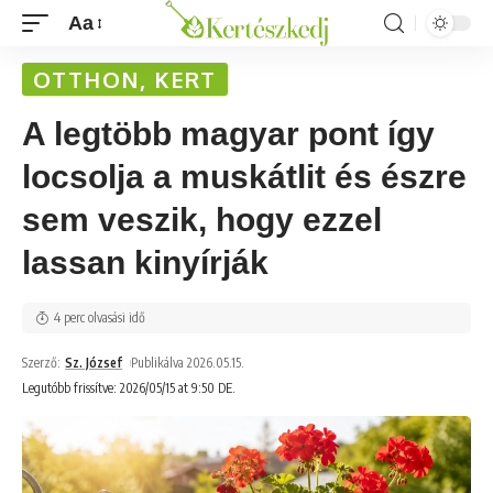
Aa
OTTHON, KERT
A legtöbb magyar pont így
locsolja a muskátlit és észre
sem veszik, hogy ezzel
lassan kinyírják
4 perc olvasási idő
Szerző:
Sz. József
Publikálva 2026.05.15.
Legutóbb frissítve: 2026/05/15 at 9:50 DE.