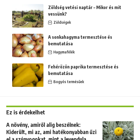
Zöldség vetési naptár – Mikor és mit
vessünk?
Zöldségek
A sonkahagyma termesztése és
bemutatása
Hagymafélék
Fehérözön paprika termesztése és
bemutatása
Bogyós termésűek
Ez is érdekelhet
A növény, amiről alig beszélnek:
Kiderült, mi az, ami hatékonyabban űzi
el a szúnyogokat, mint a levendula