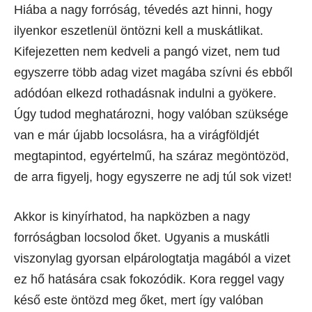
Hiába a nagy forróság, tévedés azt hinni, hogy
ilyenkor eszetlenül öntözni kell a muskátlikat.
Kifejezetten nem kedveli a pangó vizet, nem tud
egyszerre több adag vizet magába szívni és ebből
adódóan elkezd rothadásnak indulni a gyökere.
Úgy tudod meghatározni, hogy valóban szüksége
van e már újabb locsolásra, ha a virágföldjét
megtapintod, egyértelmű, ha száraz megöntözöd,
de arra figyelj, hogy egyszerre ne adj túl sok vizet!
Akkor is kinyírhatod, ha napközben a nagy
forróságban locsolod őket. Ugyanis a muskátli
viszonylag gyorsan elpárologtatja magából a vizet
ez hő hatására csak fokozódik. Kora reggel vagy
késő este öntözd meg őket, mert így valóban