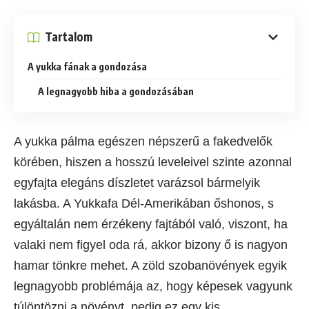
Tartalom
A yukka fának a gondozása
A legnagyobb hiba a gondozásában
A yukka pálma egészen népszerű a fakedvelők
körében, hiszen a hosszú leveleivel szinte azonnal
egyfajta elegáns díszletet varázsol bármelyik
lakásba. A Yukkafa Dél-Amerikában őshonos, s
egyáltalán nem érzékeny fajtából való, viszont, ha
valaki nem figyel oda rá, akkor bizony ő is nagyon
hamar tönkre mehet. A zöld szobanövények egyik
legnagyobb problémája az, hogy képesek vagyunk
túlöntözni a növényt, pedig ez egy kis