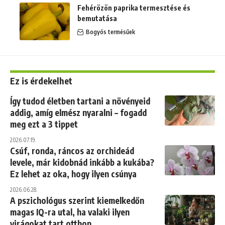
Fehérözön paprika termesztése és
bemutatása
Bogyós termésűek
Ez is érdekelhet
Így tudod életben tartani a növényeid
addig, amíg elmész nyaralni – fogadd
meg ezt a 3 tippet
2026.07.19.
Csúf, ronda, ráncos az orchideád
levele, már kidobnád inkább a kukába?
Ez lehet az oka, hogy ilyen csúnya
2026.06.28.
A pszichológus szerint kiemelkedőn
magas IQ-ra utal, ha valaki ilyen
virágokat tart otthon