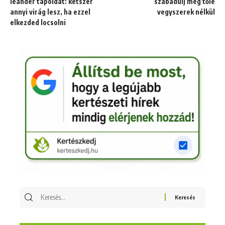
leander tápoldat: kétszer
szabadulj meg tőle
annyi virág lesz, ha ezzel
vegyszerek nélkül
elkezded locsolni
Keresés
erre: