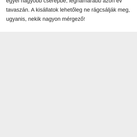
egyel nagyobb cserépbe, leghamarabb azon év
tavaszán. A kisállatok lehetőleg ne rágcsálják meg,
ugyanis, nekik nagyon mérgező!