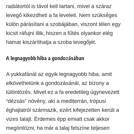
radiátortól is távol kell tartani, mivel a száraz
levegő kikezdheti a fa leveleit. Nem szükséges
külön párásítani a szobájában, viszont télen egy
kicsit ráfujni illik, hiszen a fűtés olyankor elég
hamar kiszáríthatja a szoba levegőjét.
A legnagyobb hiba a gondozásában
A yukkafánál az egyik legnagyobb hiba, amit
elkövethetünk a gondozásánál, az bizony a
túlöntözés. Mivel ez a fa eredetileg úgynevezett
“dézsás” növény, aki a mediterrán, trópusi
éghajlatról származik, ezért kifejezetten kerüli a
vizes talajt. Érdemes épp emiatt csak akkor
megöntözni, ha már a talaj felszíne teljesen