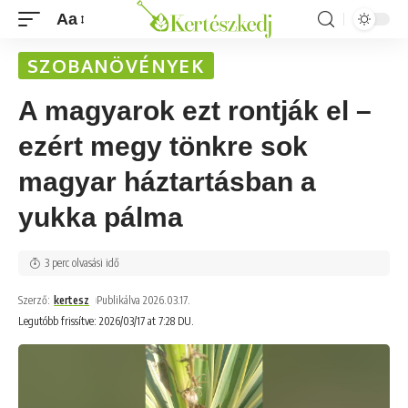
Aa
SZOBANÖVÉNYEK
A magyarok ezt rontják el –
ezért megy tönkre sok
magyar háztartásban a
yukka pálma
3 perc olvasási idő
Szerző:
kertesz
Publikálva 2026.03.17.
Legutóbb frissítve: 2026/03/17 at 7:28 DU.