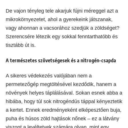
De vajon tényleg tele akarjuk fújni méreggel azt a
mikrokörnyezetet, ahol a gyerekeink játszanak,
vagy ahonnan a vacsorához szedjük a zöldséget?
Szerencsére létezik egy sokkal fenntarthatóbb és
tisztább út is.
A természetes szövetségesek és a nitrogén-csapda
A sikeres védekezés valójában nem a
permetezőgép megtöltésével kezdődik, hanem a
növények helyes táplálásával. Sokan esnek abba a
hibába, hogy túl sok nitrogéndús táppal kényeztetik
a kertet. Ennek eredményeként elképesztően buja,
puha és húsos zöld hajtások nőnek – ez a látvány
viszont a levéltetvek számára olyan, mint egy