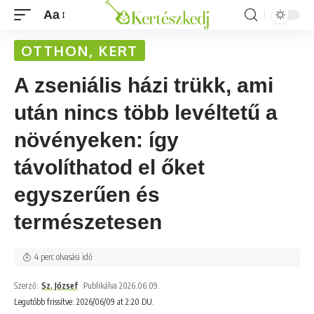
Aa
OTTHON, KERT
A zseniális házi trükk, ami
után nincs több levéltetű a
növényeken: így
távolíthatod el őket
egyszerűen és
természetesen
4 perc olvasási idő
Szerző:
Sz. József
Publikálva 2026.06.09.
Legutóbb frissítve: 2026/06/09 at 2:20 DU.