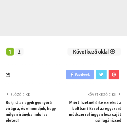
1
2
Következő oldal
Facebook
ELŐZŐ CIKK
KÖVETKEZŐ CIKK
Bökj rá az egyik gyönyörű
Miért fizetnél érte ezreket a
virágra, és elmondjuk, hogy
boltban? Ezzel az egyszerű
milyen irányba indul az
módszerrel ingyen lesz saját
életed!
csillagánizsod