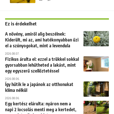
Ez is érdekelhet
A növény, amiről alig beszélnek:
Kiderült, mi az, ami hatékonyabban űzi
el a szúnyogokat, mint a levendula
2026.08.07.
Fizikus árulta el: ezzel a trükkel sokkal
gyorsabban lehűtheted a lakást, mint
egy egyszerű szellőztetéssel
2026.08.06.
Így hűtik le a japánok az otthonukat
klíma nélkül
2026.08.06.
Egy kertész elárulta: nyáron nem a
napi 2 locsolás menti meg a kertedet,