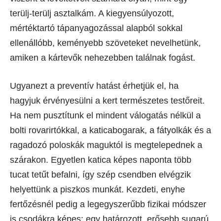
terülj-terülj asztalkám. A kiegyensúlyozott,
mértéktartó tápanyagozással alapból sokkal
ellenállóbb, keményebb szöveteket nevelhetünk,
amiken a kártevők nehezebben találnak fogást.
Ugyanezt a preventív hatást érhetjük el, ha
hagyjuk érvényesülni a kert természetes testőreit.
Ha nem pusztítunk el mindent válogatás nélkül a
bolti rovarirtókkal, a katicabogarak, a fátyolkák és a
ragadozó poloskák maguktól is megtelepednek a
szárakon. Egyetlen katica képes naponta több
tucat tetűt befalni, így szép csendben elvégzik
helyettünk a piszkos munkát. Kezdeti, enyhe
fertőzésnél pedig a legegyszerűbb fizikai módszer
is csodákra képes: egy határozott, erősebb sugarú