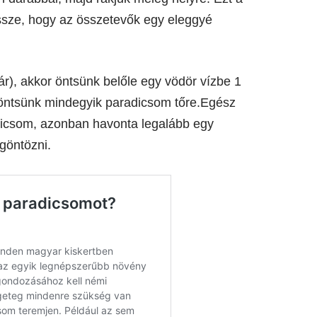
ssze, hogy az összetevők egy eleggyé
r), akkor öntsünk belőle egy vödör vízbe 1
it öntsünk mindegyik paradicsom tőre.Egész
dicsom, azonban havonta legalább egy
göntözni.