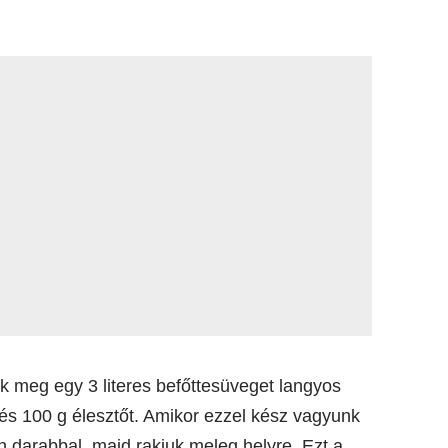
nk meg egy 3 literes befőttesüveget langyos
 és 100 g élesztőt. Amikor ezzel kész vagyunk
n darabbal, majd rakjuk meleg helyre. Ezt a