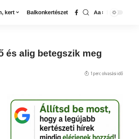
, kert
Balkonkertészet
Aa
ő és alig betegszik meg
1 perc olvasási idő