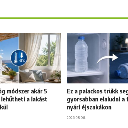
ög módszer akár 5
Ez a palackos trükk seg
 lehűtheti a lakást
gyorsabban elaludni a 
kül
nyári éjszakákon
2026.08.06.