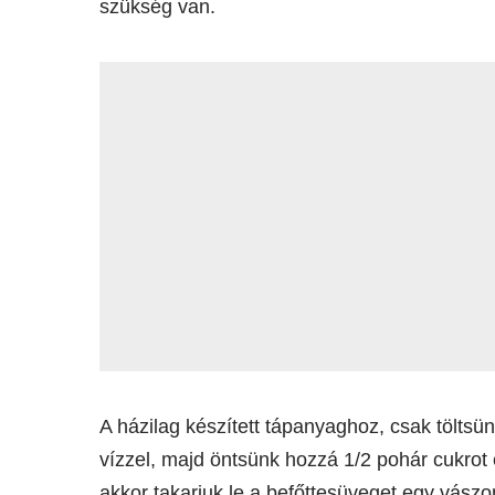
szükség van.
A házilag készített tápanyaghoz, csak töltsü
vízzel, majd öntsünk hozzá 1/2 pohár cukrot
akkor takarjuk le a befőttesüveget egy vászo