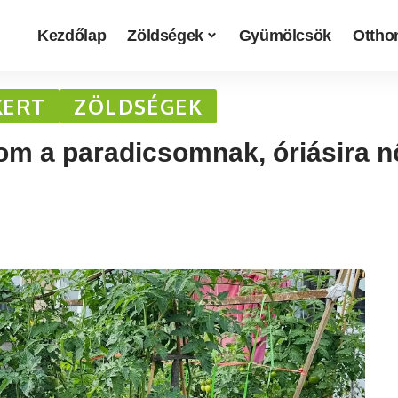
Kezdőlap
Zöldségek
Gyümölcsök
Otthon
KERT
ZÖLDSÉGEK
om a paradicsomnak, óriásira n