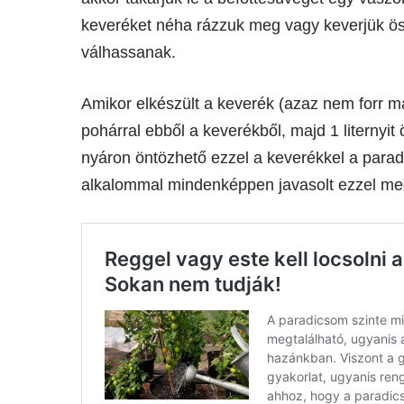
keveréket néha rázzuk meg vagy keverjük ö
válhassanak.
Amikor elkészült a keverék (azaz nem forr má
pohárral ebből a keverékből, majd 1 literny
nyáron öntözhető ezzel a keverékkel a para
alkalommal mindenképpen javasolt ezzel me