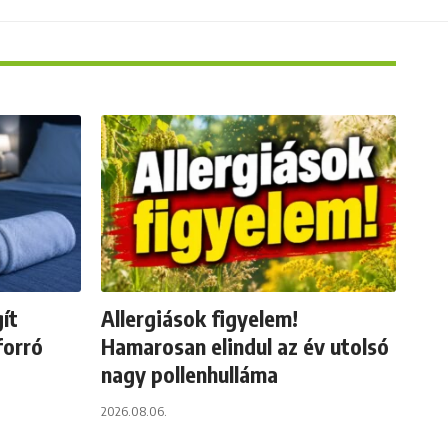
ít
Allergiások figyelem!
forró
Hamarosan elindul az év utolsó
nagy pollenhulláma
2026.08.06.