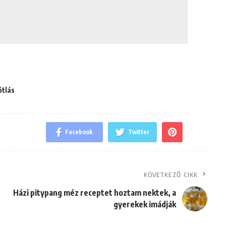
ótlás
Facebook
Twitter
KÖVETKEZŐ CIKK
Házi pitypang méz receptet hoztam nektek, a
gyerekek imádják