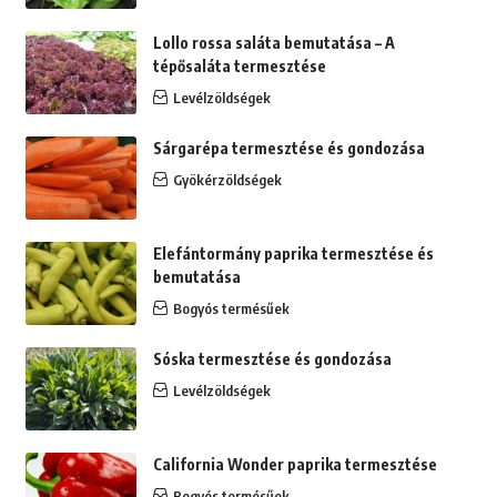
Lollo rossa saláta bemutatása – A
tépősaláta termesztése
Levélzöldségek
Sárgarépa termesztése és gondozása
Gyökérzöldségek
Elefántormány paprika termesztése és
bemutatása
Bogyós termésűek
Sóska termesztése és gondozása
Levélzöldségek
California Wonder paprika termesztése
Bogyós termésűek