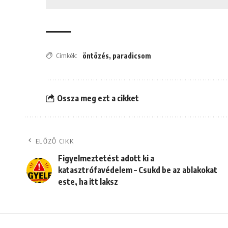
Címkék:
öntözés
,
paradicsom
Ossza meg ezt a cikket
ELŐZŐ CIKK
Figyelmeztetést adott ki a
katasztrófavédelem – Csukd be az ablakokat
este, ha itt laksz