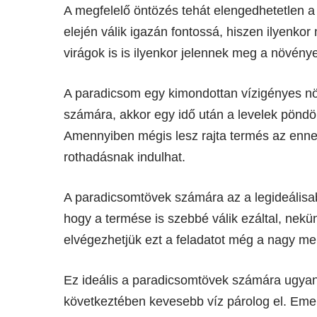
A megfelelő öntözés tehát elengedhetetlen 
elején válik igazán fontossá, hiszen ilyenk
virágok is is ilyenkor jelennek meg a növény
A paradicsom egy kimondottan vízigényes növ
számára, akkor egy idő után a levelek pöndör
Amennyiben mégis lesz rajta termés az enn
rothadásnak indulhat.
A paradicsomtövek számára az a legideálisab
hogy a termése is szebbé válik ezáltal, nekü
elvégezhetjük ezt a feladatot még a nagy mel
Ez ideális a paradicsomtövek számára ugyan
következtében kevesebb víz párolog el. Emelle