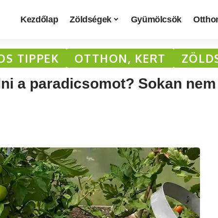
Kezdőlap
Zöldségek
Gyümölcsök
Otthon
OS TIPPEK
OTTHON, KERT
ZÖLD
olni a paradicsomot? Sokan nem 