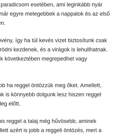
a paradicsom esetében, ami leginkább nyár
or már egyre melegebbek a nappalok és az első
en.
ény, így ha túl kevés vizet biztosítunk csak
ödni kezdenek, és a virágok is lehullhatnak.
ek következtében megrepedhet vagy
b ha reggel öntözzük meg őket. Amellett,
nk is könnyebb dolgunk lesz hiszen reggel
eg előtt.
is reggel a talaj még hűvösebb, aminek
tt azért is jobb a reggeli öntözés, mert a