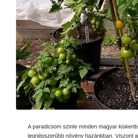
A paradicsom szinte minden magyar kiskertb
legnépszerűbb növény hazánkban. Viszont a 