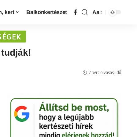
, kert
Balkonkertészet
Aa
SÉGEK
tudják!
2 perc olvasási idő