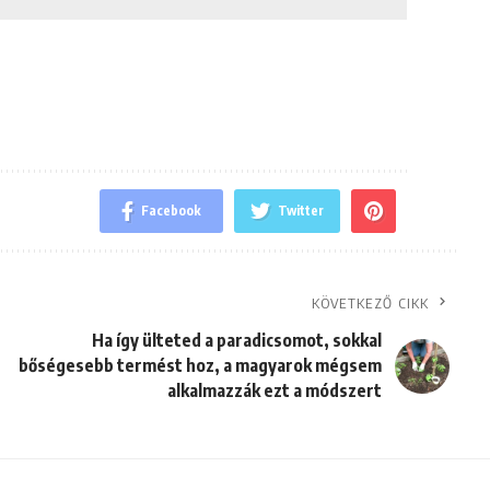
Facebook
Twitter
KÖVETKEZŐ CIKK
Ha így ülteted a paradicsomot, sokkal
bőségesebb termést hoz, a magyarok mégsem
alkalmazzák ezt a módszert