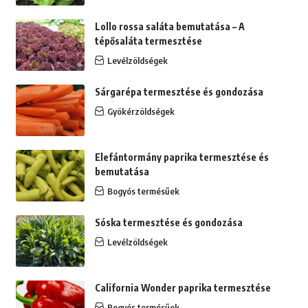
Lollo rossa saláta bemutatása – A
tépősaláta termesztése
Levélzöldségek
Sárgarépa termesztése és gondozása
Gyökérzöldségek
Elefántormány paprika termesztése és
bemutatása
Bogyós termésűek
Sóska termesztése és gondozása
Levélzöldségek
California Wonder paprika termesztése
Bogyós termésűek