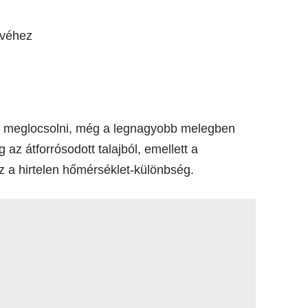
tövéhez
n meglocsolni, még a legnagyobb melegben
 az átforrósodott talajból, emellett a
z a hirtelen hőmérséklet-különbség.