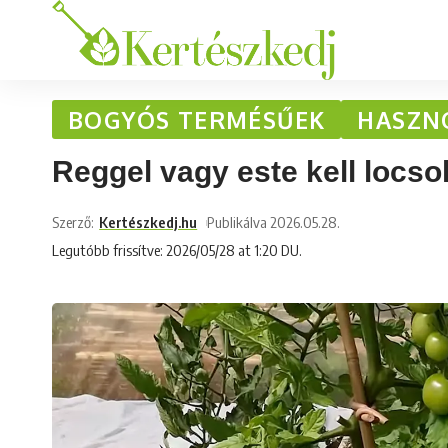
BOGYÓS TERMÉSŰEK
HASZN
Reggel vagy este kell locs
Szerző:
Kertészkedj.hu
Publikálva 2026.05.28.
Legutóbb frissítve: 2026/05/28 at 1:20 DU.