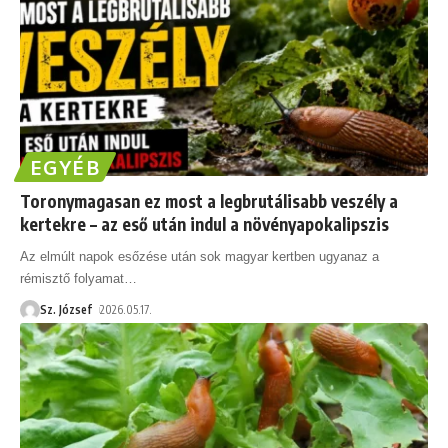
EGYÉB
Toronymagasan ez most a legbrutálisabb veszély a
kertekre – az eső után indul a növényapokalipszis
Az elmúlt napok esőzése után sok magyar kertben ugyanaz a
rémisztő folyamat
…
Sz. József
2026.05.17.