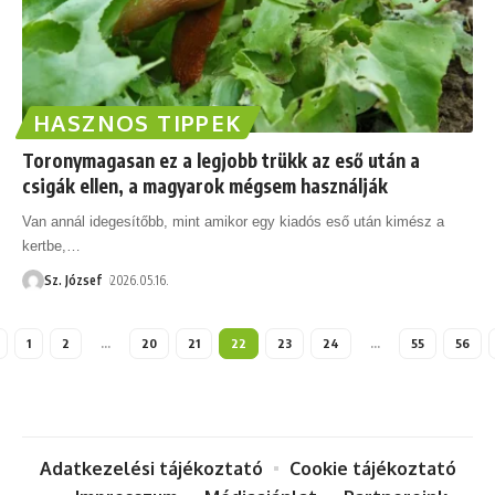
HASZNOS TIPPEK
Toronymagasan ez a legjobb trükk az eső után a
csigák ellen, a magyarok mégsem használják
Van annál idegesítőbb, mint amikor egy kiadós eső után kimész a
kertbe,
…
Sz. József
2026.05.16.
1
2
…
20
21
22
23
24
…
55
56
Adatkezelési tájékoztató
Cookie tájékoztató