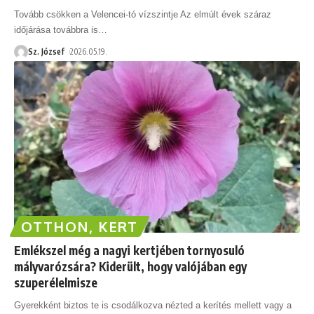
Tovább csökken a Velencei-tó vízszintje Az elmúlt évek száraz
időjárása továbbra is
…
Sz. József
2026.05.19.
OTTHON, KERT
Emlékszel még a nagyi kertjében tornyosuló
mályvarózsára? Kiderült, hogy valójában egy
szuperélelmisze
Gyerekként biztos te is csodálkozva nézted a kerítés mellett vagy a