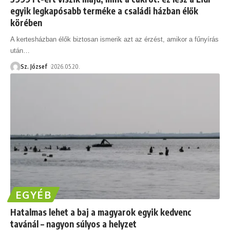
egyik legkapósabb terméke a családi házban élők
körében
A kertesházban élők biztosan ismerik azt az érzést, amikor a fűnyírás
után
…
Sz. József
2026.05.20.
EGYÉB
Hatalmas lehet a baj a magyarok egyik kedvenc
tavánál – nagyon súlyos a helyzet