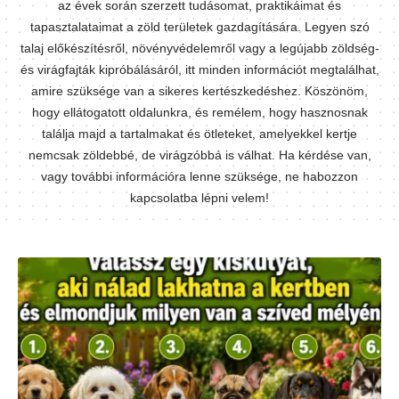
az évek során szerzett tudásomat, praktikáimat és
tapasztalataimat a zöld területek gazdagítására. Legyen szó
talaj előkészítésről, növényvédelemről vagy a legújabb zöldség-
és virágfajták kipróbálásáról, itt minden információt megtalálhat,
amire szüksége van a sikeres kertészkedéshez. Köszönöm,
hogy ellátogatott oldalunkra, és remélem, hogy hasznosnak
találja majd a tartalmakat és ötleteket, amelyekkel kertje
nemcsak zöldebbé, de virágzóbbá is válhat. Ha kérdése van,
vagy további információra lenne szüksége, ne habozzon
kapcsolatba lépni velem!