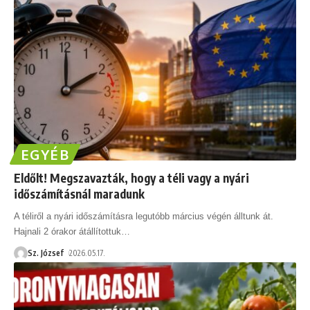
EGYÉB
Eldőlt! Megszavazták, hogy a téli vagy a nyári
időszámításnál maradunk
A téliről a nyári időszámításra legutóbb március végén álltunk át.
Hajnali 2 órakor átállítottuk
…
Sz. József
2026.05.17.