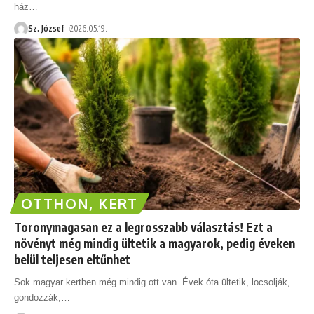
ház
…
Sz. József
2026.05.19.
OTTHON, KERT
Toronymagasan ez a legrosszabb választás! Ezt a
növényt még mindig ültetik a magyarok, pedig éveken
belül teljesen eltűnhet
Sok magyar kertben még mindig ott van. Évek óta ültetik, locsolják,
gondozzák,
…