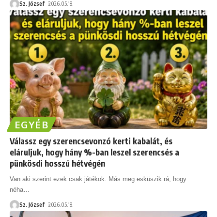
Sz. József
2026.05.18.
EGYÉB
Válassz egy szerencsevonzó kerti kabalát, és
eláruljuk, hogy hány %-ban leszel szerencsés a
pünkösdi hosszú hétvégén
Van aki szerint ezek csak játékok. Más meg esküszik rá, hogy
néha
…
Sz. József
2026.05.18.