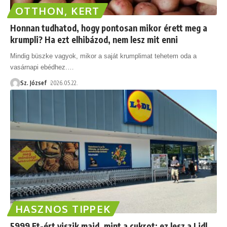
OTTHON, KERT
Honnan tudhatod, hogy pontosan mikor érett meg a
krumpli? Ha ezt elhibázod, nem lesz mit enni
Mindig büszke vagyok, mikor a saját krumplimat tehetem oda a
vasárnapi ebédhez.
…
Sz. József
2026.05.22.
HASZNOS TIPPEK
5999 Ft-ért viszik majd, mint a cukrot: ez lesz a Lidl