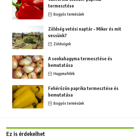
termesztése
Bogyós termésűek
Zöldség vetési naptár – Mikor és mit
vessünk?
Zöldségek
A sonkahagyma termesztése és
bemutatása
Hagymafélék
Fehérözön paprika termesztése és
bemutatása
Bogyós termésűek
Ez is érdekelhet