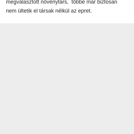
megválasztott növénytárs, többé már biztosan
nem ültetik el társak nélkül az epret.