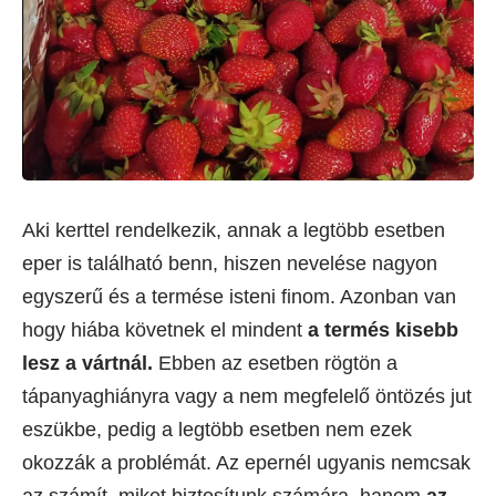
Aki kerttel rendelkezik, annak a legtöbb esetben
eper is található benn, hiszen nevelése nagyon
egyszerű és a termése isteni finom. Azonban van
hogy hiába követnek el mindent
a termés kisebb
lesz a vártnál.
Ebben az esetben rögtön a
tápanyaghiányra vagy a nem megfelelő öntözés jut
eszükbe, pedig a legtöbb esetben nem ezek
okozzák a problémát. Az epernél ugyanis nemcsak
az számít, miket biztosítunk számára, hanem
az