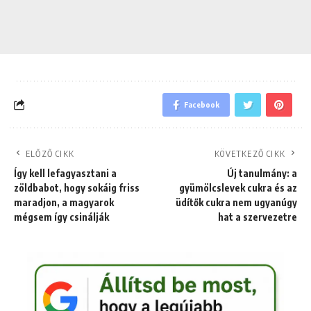
Facebook
ELŐZŐ CIKK
KÖVETKEZŐ CIKK
Így kell lefagyasztani a
Új tanulmány: a
zöldbabot, hogy sokáig friss
gyümölcslevek cukra és az
maradjon, a magyarok
üdítők cukra nem ugyanúgy
mégsem így csinálják
hat a szervezetre