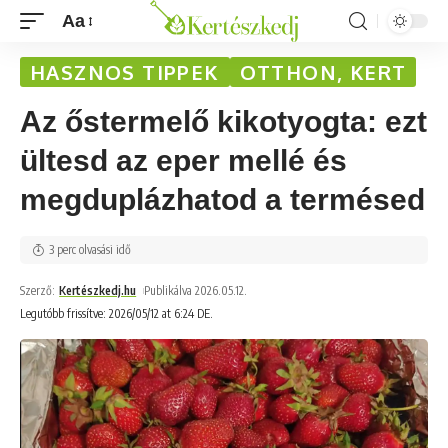
Aa
HASZNOS TIPPEK
OTTHON, KERT
Az őstermelő kikotyogta: ezt
ültesd az eper mellé és
megduplázhatod a termésed
3 perc olvasási idő
Szerző:
Kertészkedj.hu
Publikálva 2026.05.12.
Legutóbb frissítve: 2026/05/12 at 6:24 DE.