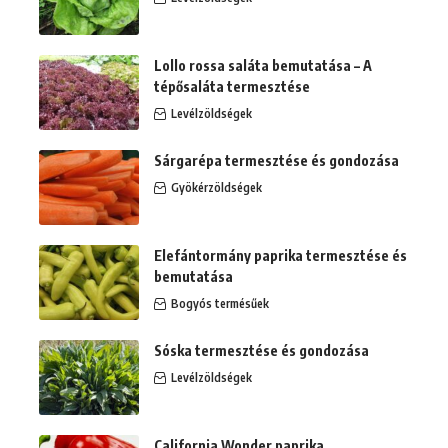
Lollo rossa saláta bemutatása – A
tépősaláta termesztése
Levélzöldségek
Sárgarépa termesztése és gondozása
Gyökérzöldségek
Elefántormány paprika termesztése és
bemutatása
Bogyós termésűek
Sóska termesztése és gondozása
Levélzöldségek
California Wonder paprika