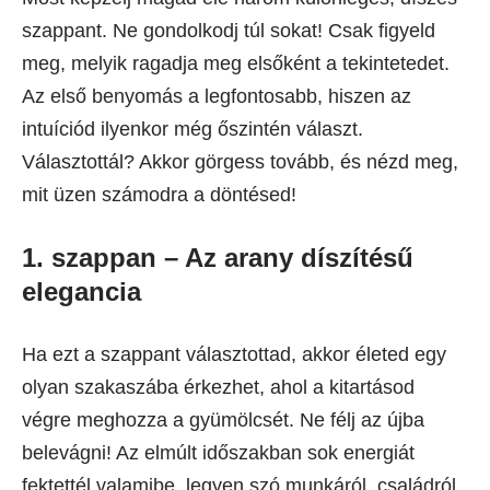
szappant. Ne gondolkodj túl sokat! Csak figyeld
meg, melyik ragadja meg elsőként a tekintetedet.
Az első benyomás a legfontosabb, hiszen az
intuíciód ilyenkor még őszintén választ.
Választottál? Akkor görgess tovább, és nézd meg,
mit üzen számodra a döntésed!
1. szappan – Az arany díszítésű
elegancia
Ha ezt a szappant választottad, akkor életed egy
olyan szakaszába érkezhet, ahol a kitartásod
végre meghozza a gyümölcsét. Ne félj az újba
belevágni! Az elmúlt időszakban sok energiát
fektettél valamibe, legyen szó munkáról, családról