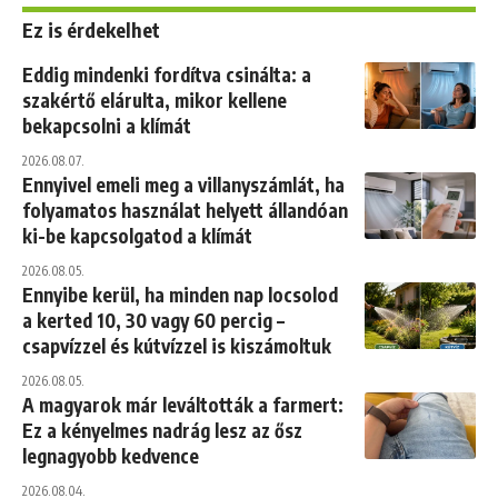
Ez is érdekelhet
Eddig mindenki fordítva csinálta: a
szakértő elárulta, mikor kellene
bekapcsolni a klímát
2026.08.07.
Ennyivel emeli meg a villanyszámlát, ha
folyamatos használat helyett állandóan
ki-be kapcsolgatod a klímát
2026.08.05.
Ennyibe kerül, ha minden nap locsolod
a kerted 10, 30 vagy 60 percig –
csapvízzel és kútvízzel is kiszámoltuk
2026.08.05.
A magyarok már leváltották a farmert:
Ez a kényelmes nadrág lesz az ősz
legnagyobb kedvence
2026.08.04.