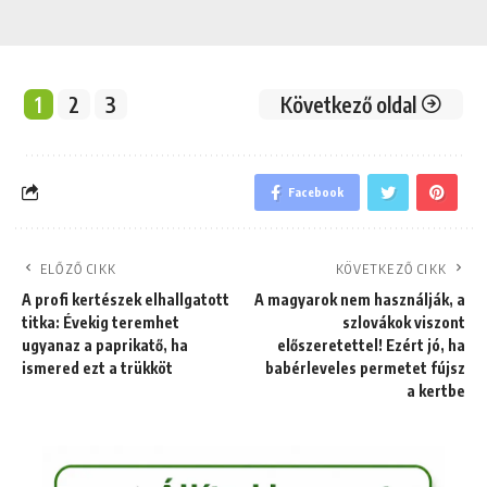
1
2
3
Következő oldal
Facebook
ELŐZŐ CIKK
KÖVETKEZŐ CIKK
A profi kertészek elhallgatott
A magyarok nem használják, a
titka: Évekig teremhet
szlovákok viszont
ugyanaz a paprikatő, ha
előszeretettel! Ezért jó, ha
ismered ezt a trükköt
babérleveles permetet fújsz
a kertbe