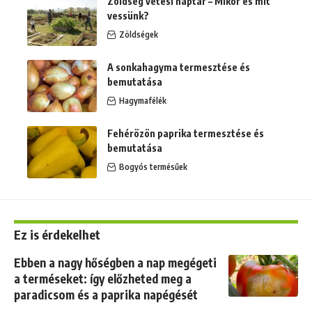
Zöldség vetési naptár – Mikor és mit
vessünk?
Zöldségek
A sonkahagyma termesztése és
bemutatása
Hagymafélék
Fehérözön paprika termesztése és
bemutatása
Bogyós termésűek
Ez is érdekelhet
Ebben a nagy hőségben a nap megégeti
a terméseket: így előzheted meg a
paradicsom és a paprika napégését