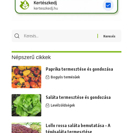
Keresés
erre:
Népszerű cikkek
Paprika termesztése és gondozása
Bogyós termésűek
Saláta termesztése és gondozása
Levélzöldségek
Lollo rossa saláta bemutatása – A
tépősaláta termesztése