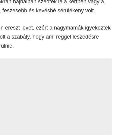
kran hajnalban szedték le a kertben vagy a
, feszesebb és kevésbé sérülékeny volt.
 ereszt levet, ezért a nagymamák igyekeztek
olt a szabály, hogy ami reggel leszedésre
ülnie.