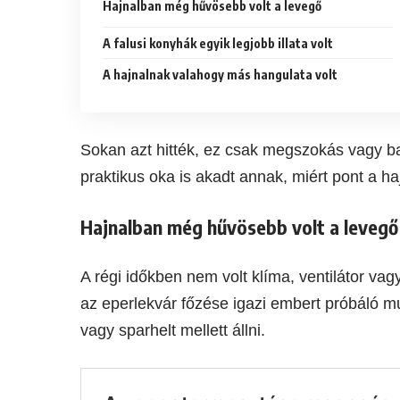
Hajnalban még hűvösebb volt a levegő
A falusi konyhák egyik legjobb illata volt
A hajnalnak valahogy más hangulata volt
Sokan azt hitték, ez csak megszokás vagy b
praktikus oka is akadt annak, miért pont a haj
Hajnalban még hűvösebb volt a levegő
A régi időkben nem volt klíma, ventilátor v
az eperlekvár főzése igazi embert próbáló mun
vagy sparhelt mellett állni.