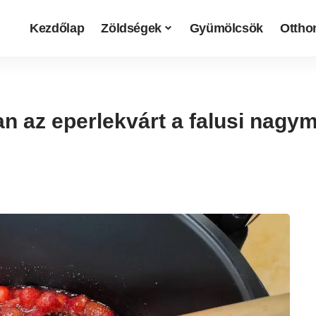
Kezdőlap
Zöldségek
Gyümölcsök
Otthon
ban az eperlekvárt a falusi nag