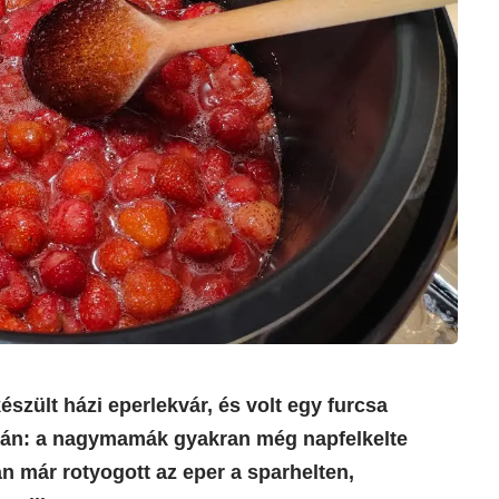
szült házi eperlekvár, és volt egy furcsa
azán: a nagymamák gyakran még napfelkelte
an már rotyogott az eper a sparhelten,