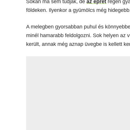
Sokan ma sem tudják, de
az epret
régen gya
földeken. Ilyenkor a gyümölcs még hidegebb
A melegben gyorsabban puhul és könnyebben
minél hamarabb feldolgozni. Sok helyen az v
került, annak még aznap üvegbe is kellett ker