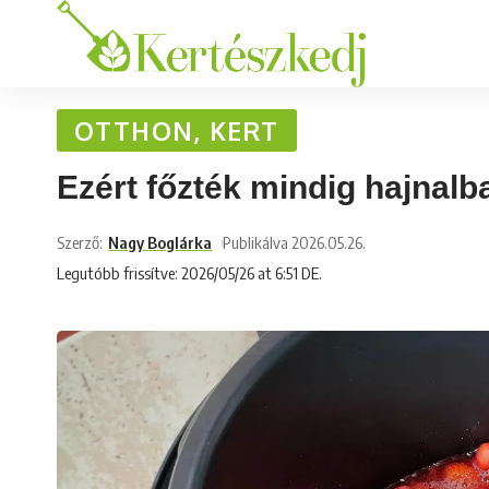
OTTHON, KERT
Ezért főzték mindig hajnal
Szerző:
Nagy Boglárka
Publikálva 2026.05.26.
Legutóbb frissítve: 2026/05/26 at 6:51 DE.