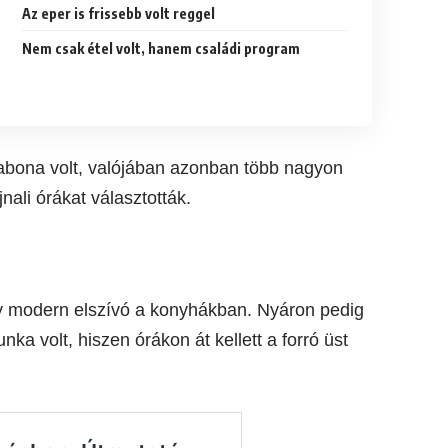
Az eper is frissebb volt reggel
Nem csak étel volt, hanem családi program
abona volt, valójában azonban több nagyon
nali órákat választották.
agy modern elszívó a konyhákban. Nyáron pedig
ka volt, hiszen órákon át kellett a forró üst