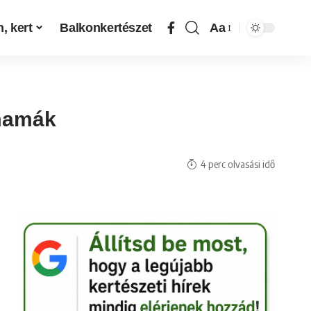
, kert
Balkonkertészet
Aa
ymamák
4 perc olvasási idő