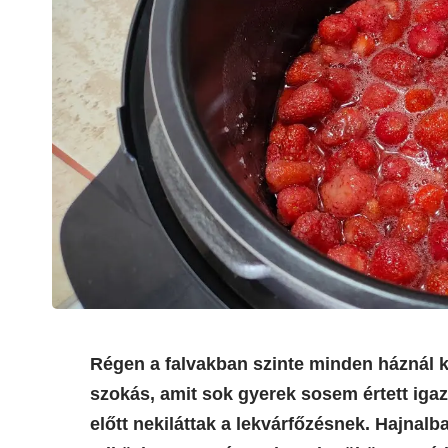
Régen a falvakban szinte minden háznál ké
szokás, amit sok gyerek sosem értett ig
előtt nekiláttak a lekvárfőzésnek. Hajnalb