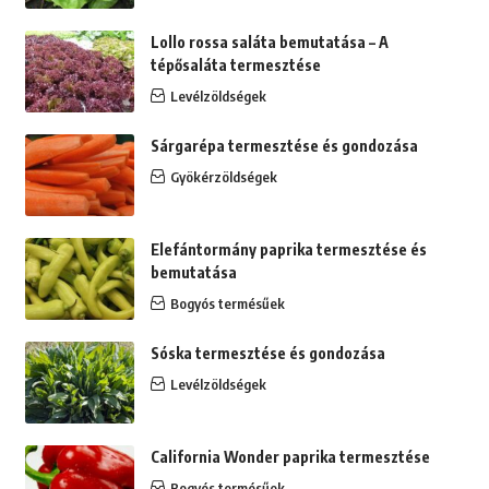
Lollo rossa saláta bemutatása – A
tépősaláta termesztése
Levélzöldségek
Sárgarépa termesztése és gondozása
Gyökérzöldségek
Elefántormány paprika termesztése és
bemutatása
Bogyós termésűek
Sóska termesztése és gondozása
Levélzöldségek
California Wonder paprika termesztése
Bogyós termésűek