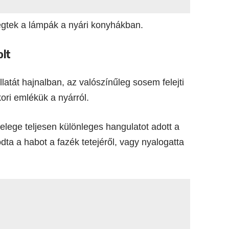
 égtek a lámpák a nyári konyhákban.
olt
llatát hajnalban, az valószínűleg sosem felejti
ori emlékük a nyárról.
melege teljesen különleges hangulatot adott a
dta a habot a fazék tetejéről, vagy nyalogatta