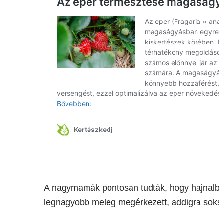
A nagymamák pontosan tudták, hogy hajnalb
legnagyobb meleg megérkezett, addigra soksz