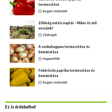
termesztése
Bogyós termésűek
Zöldség vetési naptár – Mikor és mit
vessünk?
Zöldségek
A sonkahagyma termesztése és
bemutatása
Hagymafélék
Fehérözön paprika termesztése és
bemutatása
Bogyós termésűek
Ez is érdekelhet