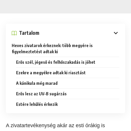
Tartalom
Heves zivatarok érkeznek: több megyére is
figyelmeztetést adtak ki
Erős szél, jégeső és felhőszakadás is jöhet
Ezekre a megyékre adtak ki riasztást
A kánikula még marad
Erős lesz az UV-B sugárzás
Estére lehűlés érkezik
A zivatartevékenység akár az esti órákig is