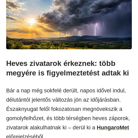
Heves zivatarok érkeznek: több
megyére is figyelmeztetést adtak ki
Bár a nap még sokfelé derült, napos idővel indul,
délutántól jelentős változás jön az időjárásban.
Északnyugat felől fokozatosan megnövekszik a
gomolyfelhőzet, és több térségben heves záporok,
zivatarok alakulhatnak ki – derül ki a
HungaroMet
előrejelzéséből.