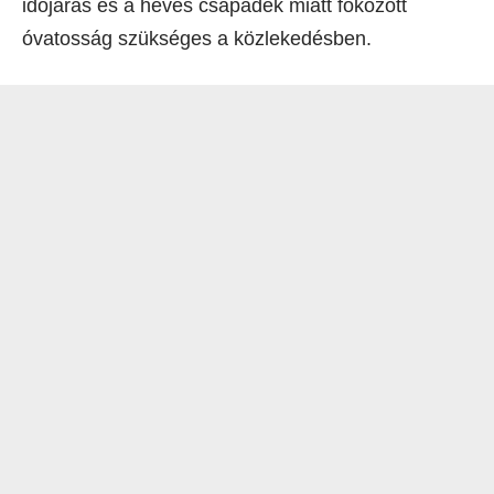
időjárás és a heves csapadék miatt fokozott
óvatosság szükséges a közlekedésben.