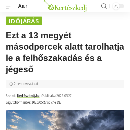
Aa
IDŐJÁRÁS
Ezt a 13 megyét
másodpercek alatt tarolhatja
le a felhőszakadás és a
jégeső
2 perc olvasási idő
Szerző:
Kertészkedj.hu
Publikálva 2026.05.27.
Legutóbb frissítve: 2026/05/27 at 7:14 DE.