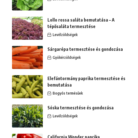
Lollo rossa saláta bemutatása – A
tépősaláta termesztése
Levélzöldségek
Sárgarépa termesztése és gondozása
Gyökérzöldségek
Elefántormány paprika termesztése és
bemutatása
Bogyós termésűek
Sóska termesztése és gondozása
Levélzöldségek
California Wonder paprika