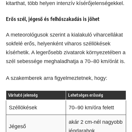
kitarthat, több helyen intenzív kísérőjelenségekkel.
Erős szél, jégeső és felhőszakadás is jöhet
A meteorológusok szerint a kialakuló viharcellákat
sokfelé erős, helyenként viharos széllökések
kísérhetik. A legerősebb zivatarok környezetében a
szél sebessége meghaladhatja a 70–80 km/órát is.
A szakemberek arra figyelmeztetnek, hogy:
Várható jelenség
Lehetséges erősség
Széllökések
70–90 km/óra felett
akár 2 cm-nél nagyobb
Jégeső
jégdarabok