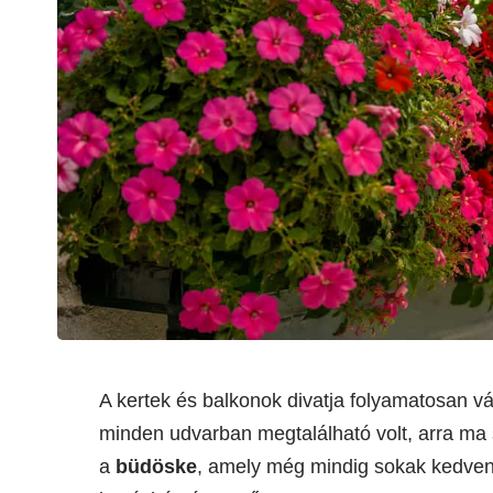
A kertek és balkonok divatja folyamatosan vá
minden udvarban megtalálható volt, arra ma s
a
büdöske
, amely még mindig sokak kedvenc