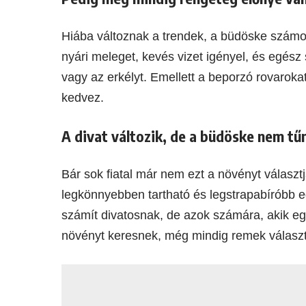
Hiába változnak a trendek, a büdöske számos 
nyári meleget, kevés vizet igényel, és egész 
vagy az erkélyt. Emellett a beporzó rovaroka
kedvez.
A divat változik, de a büdöske nem tűn
Bár sok fiatal már nem ezt a növényt választ
legkönnyebben tartható és legstrapabíróbb 
számít divatosnak, de azok számára, akik e
növényt keresnek, még mindig remek választ