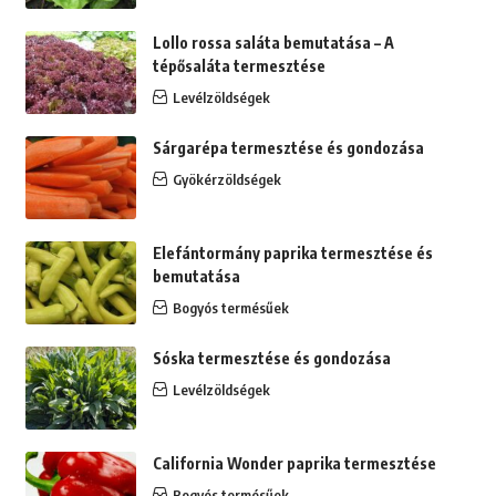
Lollo rossa saláta bemutatása – A
tépősaláta termesztése
Levélzöldségek
Sárgarépa termesztése és gondozása
Gyökérzöldségek
Elefántormány paprika termesztése és
bemutatása
Bogyós termésűek
Sóska termesztése és gondozása
Levélzöldségek
California Wonder paprika termesztése
Bogyós termésűek