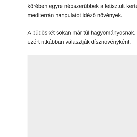
körében egyre népszerűbbek a letisztult kert
mediterrán hangulatot idéző növények.
A büdöskét sokan már túl hagyományosnak, s
ezért ritkábban választják dísznövényként.