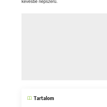
kevésbé népszerű.
Tartalom