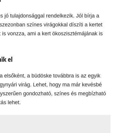
jó tulajdonsággal rendelkezik. Jól bírja a
szezonban színes virágokkal díszíti a kertet
t is vonzza, ami a kert ökoszisztémájának is
ik el
ja elsőként, a büdöske továbbra is az egyik
egynyári virág. Lehet, hogy ma már kevésbé
gyszerűen gondozható, színes és megbízható
ás lehet.