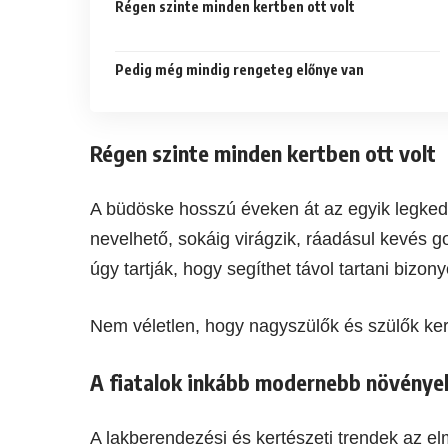
Régen szinte minden kertben ott volt
Pedig még mindig rengeteg előnye van
Régen szinte minden kertben ott volt
A büdöske hosszú éveken át az egyik legke
nevelhető, sokáig virágzik, ráadásul kevés go
úgy tartják, hogy segíthet távol tartani bizo
Nem véletlen, hogy nagyszülők és szülők kert
A fiatalok inkább modernebb növénye
A lakberendezési és kertészeti trendek az el