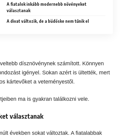
A fiatalok inkább modernebb növényeket
választanak
A divat változik, de a büdöske nem tűnik el
dveltebb dísznövénynek számított. Könnyen
ndozást igényel. Sokan azért is ültették, mert
nyos kártevőket a veteményestől.
jeiben ma is gyakran találkozni vele.
ket választanak
múlt években sokat változtak. A fiatalabbak