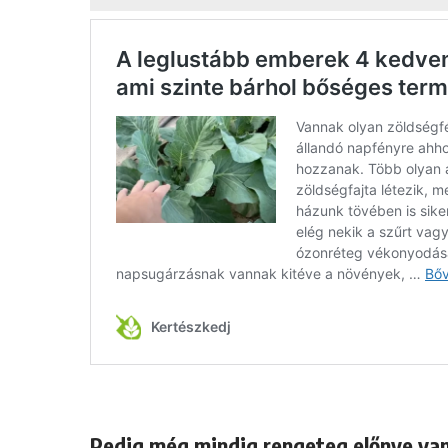
Pedig még mindig rengeteg előnye va