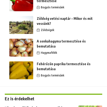
termesztése
Bogyós termésűek
Zöldség vetési naptár – Mikor és mit
vessünk?
Zöldségek
A sonkahagyma termesztése és
bemutatása
Hagymafélék
Fehérözön paprika termesztése és
bemutatása
Bogyós termésűek
Ez is érdekelhet