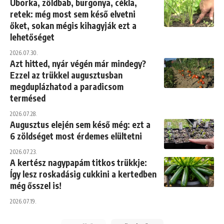
Uborka, zöldbab, burgonya, cékla,
retek: még most sem késő elvetni
őket, sokan mégis kihagyják ezt a
lehetőséget
2026.07.30.
Azt hitted, nyár végén már mindegy?
Ezzel az trükkel augusztusban
megduplázhatod a paradicsom
termésed
2026.07.28.
Augusztus elején sem késő még: ezt a
6 zöldséget most érdemes elültetni
2026.07.23.
A kertész nagypapám titkos trükkje:
Így lesz roskadásig cukkini a kertedben
még ősszel is!
2026.07.19.