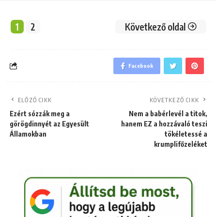
1
2
Következő oldal
Facebook
ELŐZŐ CIKK
KÖVETKEZŐ CIKK
Ezért sózzák meg a
Nem a babérlevél a titok,
görögdinnyét az Egyesült
hanem EZ a hozzávaló teszi
Államokban
tökéletessé a
krumplifőzeléket