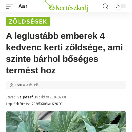
Aa
ZÖLDSÉGEK
A leglustább emberek 4
kedvenc kerti zöldsége, ami
szinte bárhol bőséges
termést hoz
3 perc olvasási idő
Szerző:
Sz. József
Publikálva 2026.07.08.
Legutóbb frissítve: 2026/07/08 at 6:26 DE.