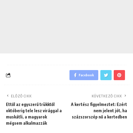
Facebook
ELŐZŐ CIKK
KÖVETKEZŐ CIKK
Ettől az egyszerű trükktől
A kertész figyelmeztet: Ezért
októberig tele lesz virággal a
nem jelent jót, ha
muskátli, a magyarok
százszorszép nő a kertedben
mégsem alkalmazzák