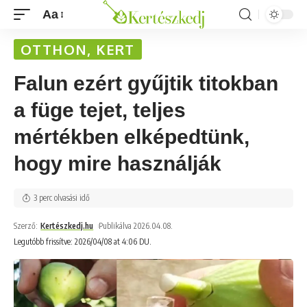
Aa
OTTHON, KERT
Falun ezért gyűjtik titokban
a füge tejet, teljes
mértékben elképedtünk,
hogy mire használják
3 perc olvasási idő
Szerző:
Kertészkedj.hu
Publikálva 2026.04.08.
Legutóbb frissítve: 2026/04/08 at 4:06 DU.