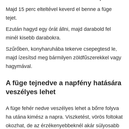
Majd 15 perc elteltével keverd el benne a füge
tejet.
Ezután hagyd egy órát állni, majd darabold fel
minél kisebb darabokra.
Szűrőben, konyharuhába tekerve csepegtesd le,
majd ízesítsd meg bármilyen zöldfűszerekkel vagy
hagymával.
A füge tejnedve a napfény hatására
veszélyes lehet
A füge fehér nedve veszélyes lehet a bőrre folyva
ha utána kimész a napra. Viszketést, vörös foltokat
okozhat, de az érzékenyebbeknél akár súlyosabb