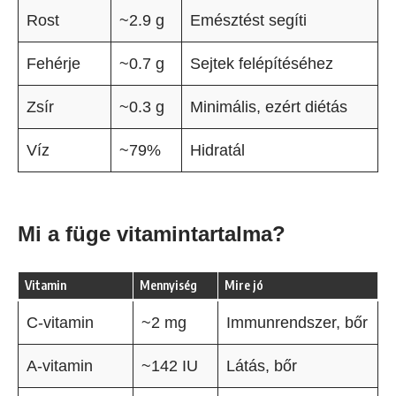
Rost
~2.9 g
Emésztést segíti
Fehérje
~0.7 g
Sejtek felépítéséhez
Zsír
~0.3 g
Minimális, ezért diétás
Víz
~79%
Hidratál
Mi a füge vitamintartalma?
Vitamin
Mennyiség
Mire jó
C-vitamin
~2 mg
Immunrendszer, bőr
A-vitamin
~142 IU
Látás, bőr