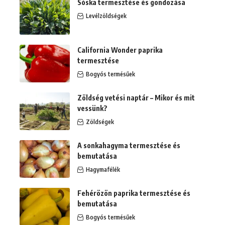
Sóska termesztése és gondozása
Levélzöldségek
California Wonder paprika
termesztése
Bogyós termésűek
Zöldség vetési naptár – Mikor és mit
vessünk?
Zöldségek
A sonkahagyma termesztése és
bemutatása
Hagymafélék
Fehérözön paprika termesztése és
bemutatása
Bogyós termésűek