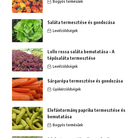
Bogyós termésűek
Saláta termesztése és gondozása
Levélzöldségek
Lollo rossa saláta bemutatása – A
tépősaláta termesztése
Levélzöldségek
Sárgarépa termesztése és gondozása
Gyökérzöldségek
Elefántormány paprika termesztése és
bemutatása
Bogyós termésűek