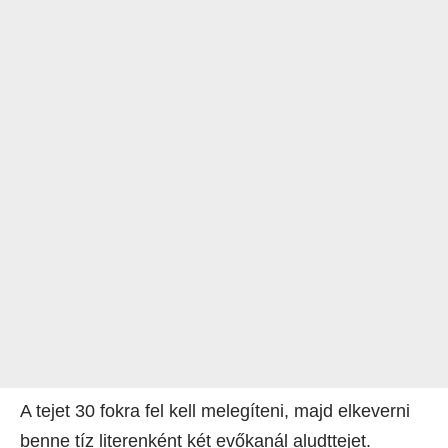
A tejet 30 fokra fel kell melegíteni, majd elkeverni
benne tíz literenként két evőkanál aludttejet.