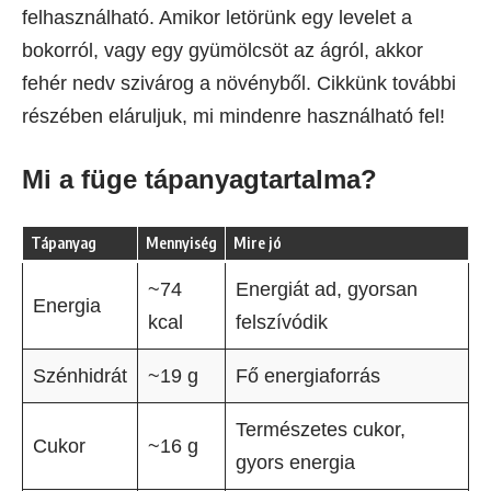
felhasználható. Amikor letörünk egy levelet a
bokorról, vagy egy gyümölcsöt az ágról, akkor
fehér nedv szivárog a növényből. Cikkünk további
részében eláruljuk, mi mindenre használható fel!
Mi a füge tápanyagtartalma?
Tápanyag
Mennyiség
Mire jó
~74
Energiát ad, gyorsan
Energia
kcal
felszívódik
Szénhidrát
~19 g
Fő energiaforrás
Természetes cukor,
Cukor
~16 g
gyors energia