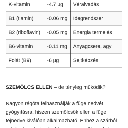
K-vitamin
~4.7 µg
Véralvadás
B1 (tiamin)
~0.06 mg
Idegrendszer
B2 (riboflavin)
~0.05 mg
Energia termelés
B6-vitamin
~0.11 mg
Anyagcsere, agy
Folát (B9)
~6 µg
Sejtképzés
SZEMÖLCS ELLEN
– de tényleg működik?
Nagyon régóta felhasználják a füge nedvét
gyógyításra, hiszen szemölcsök ellen a füge
tejnedve kiválóan alkalmazható. Ehhez a szárból