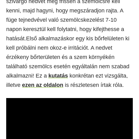
szivárgó nedvet még frissen a szemölcsre kell
kenni, majd hagyni, hogy megszáradjon rajta. A
füge tejnedvével való szemölcskezelést 7-10
napon keresztül kell folytatni, hogy kifejthesse a
hatását.Első alkalmazáskor egy kis bőrfelületen ki
kell próbálni nem okoz-e irritációt. A nedvet
érzékeny bőrterületen és a szem környékén
található szemölcs esetén egyáltalán nem szabad
alkalmazni! Ez a
kutatás
konkrétan ezt vizsgálta,
illetve
ezen az oldalon
is részletesen írtak róla.