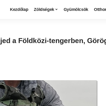
Kezdőlap
Zöldségek
Gyümölcsök
Otthon
rjed a Földközi-tengerben, Görö