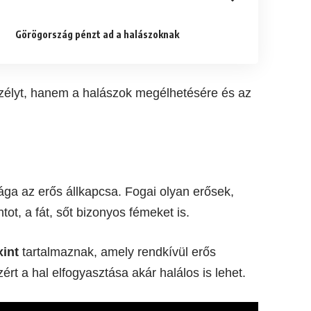
Görögország pénzt ad a halászoknak
eszélyt, hanem a halászok megélhetésére és az
ga az erős állkapcsa. Fogai olyan erősek,
ot, a fát, sőt bizonyos fémeket is.
xint
tartalmaznak, amely rendkívül erős
rt a hal elfogyasztása akár halálos is lehet.