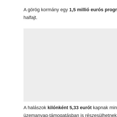
A görög kormány egy
1,5 millió eurós prog
halfajt.
A halászok
kilónként 5,33 eurót
kapnak mind
üzemanyag-támogatásban is részesülhetnek. 