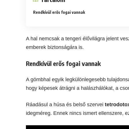
Rendkívül erős fogai vannak
A hal nemcsak a tengeri élővilágra jelent v
emberek biztonságára is.
Rendkívül erős fogai vannak
A gömbhal egyik legkülönlegesebb tulajdonsá
hogy képesek átrágni a halászhálókat, a csont
Ráadásul a húsa és belső szervei
tetrodoto
idegméreg. Ennek nincs ismert ellenszere, ezé