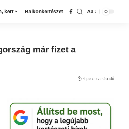
, kert
Balkonkertészet
Aa
gország már fizet a
4 perc olvasási idő