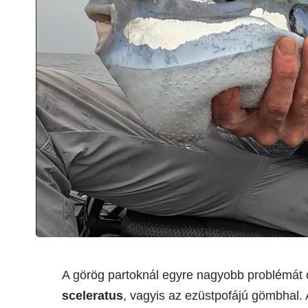
A görög partoknál egyre nagyobb problémát o
sceleratus
, vagyis az ezüstpofájú gömbhal. 