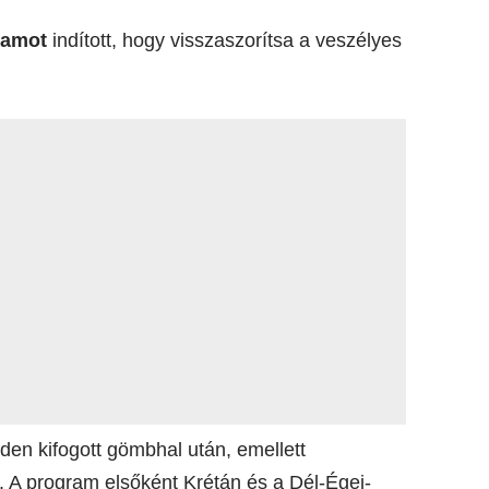
ramot
indított, hogy visszaszorítsa a veszélyes
en kifogott gömbhal után, emellett
A program elsőként Krétán és a Dél-Égei-