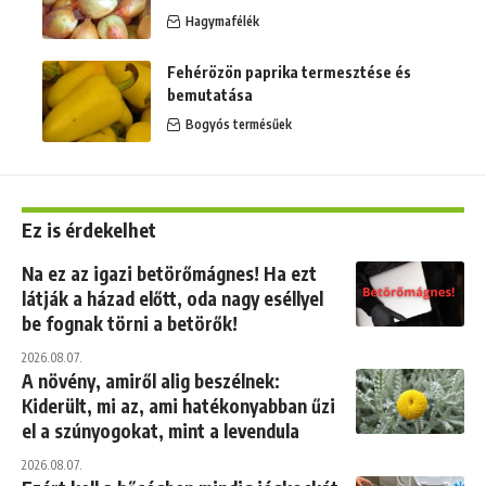
Hagymafélék
Fehérözön paprika termesztése és
bemutatása
Bogyós termésűek
Ez is érdekelhet
Na ez az igazi betörőmágnes! Ha ezt
látják a házad előtt, oda nagy eséllyel
be fognak törni a betörők!
2026.08.07.
A növény, amiről alig beszélnek:
Kiderült, mi az, ami hatékonyabban űzi
el a szúnyogokat, mint a levendula
2026.08.07.