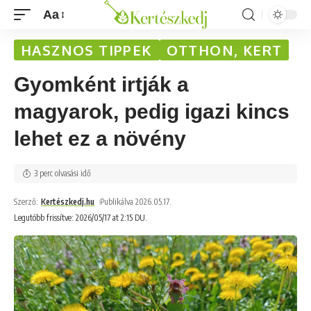
Aa
HASZNOS TIPPEK
OTTHON, KERT
Gyomként irtják a
magyarok, pedig igazi kincs
lehet ez a növény
3 perc olvasási idő
Szerző:
Kertészkedj.hu
Publikálva 2026.05.17.
Legutóbb frissítve: 2026/05/17 at 2:15 DU.