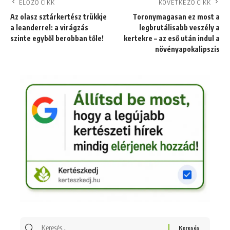
ELŐZŐ CIKK
KÖVETKEZŐ CIKK
Az olasz sztárkertész trükkje
Toronymagasan ez most a
a leanderrel: a virágzás
legbrutálisabb veszély a
szinte egyből berobban tőle!
kertekre – az eső után indul a
növényapokalipszis
Keresés