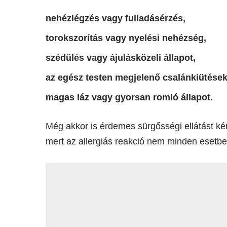
nehézlégzés vagy fulladásérzés,
torokszorítás vagy nyelési nehézség,
szédülés vagy ájulásközeli állapot,
az egész testen megjelenő csalánkiütések
magas láz vagy gyorsan romló állapot.
Még akkor is érdemes sürgősségi ellátást kér
mert az allergiás reakció nem minden esetben