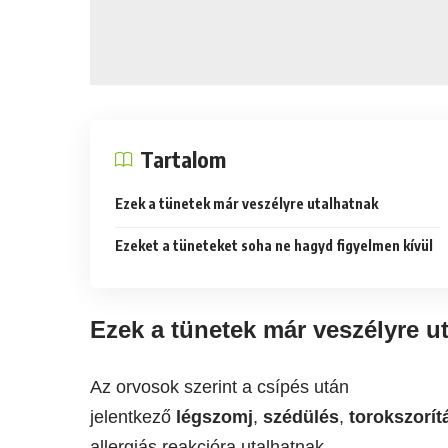
Tartalom
Ezek a tünetek már veszélyre utalhatnak
Ezeket a tüneteket soha ne hagyd figyelmen kívül
Ezek a tünetek már veszélyre u
Az orvosok szerint a csípés után
jelentkező
légszomj
,
szédülés
,
torokszorít
allergiás reakcióra utalhatnak.