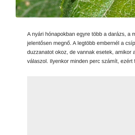
A nyári hónapokban egyre több a darázs, a m
jelentősen megnő. A legtöbb embernél a csíp
duzzanatot okoz, de vannak esetek, amikor a 
válaszol. Ilyenkor minden perc számít, ezért f