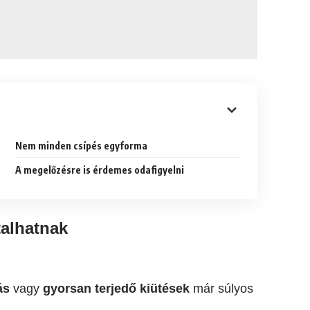
Nem minden csípés egyforma
A megelőzésre is érdemes odafigyelni
talhatnak
ás
vagy
gyorsan terjedő kiütések
már súlyos