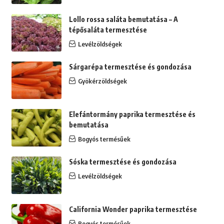
Lollo rossa saláta bemutatása – A
tépősaláta termesztése
Levélzöldségek
Sárgarépa termesztése és gondozása
Gyökérzöldségek
Elefántormány paprika termesztése és
bemutatása
Bogyós termésűek
Sóska termesztése és gondozása
Levélzöldségek
California Wonder paprika termesztése
Bogyós termésűek