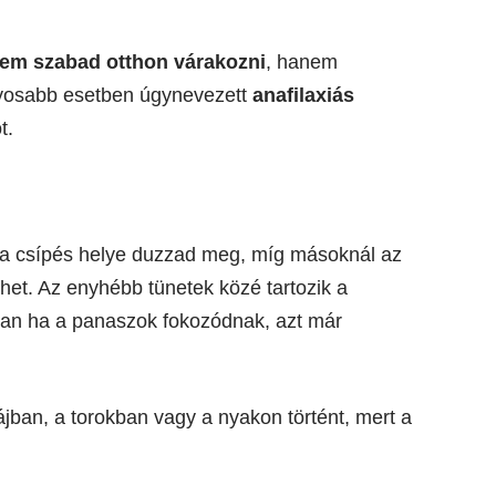
em szabad otthon várakozni
, hanem
súlyosabb esetben úgynevezett
anafilaxiás
t.
 a csípés helye duzzad meg, míg másoknál az
ezhet. Az enyhébb tünetek közé tartozik a
nban ha a panaszok fokozódnak, azt már
jban, a torokban vagy a nyakon történt, mert a