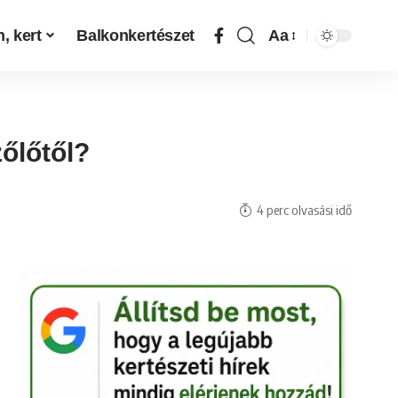
, kert
Balkonkertészet
Aa
őlőtől?
4 perc olvasási idő