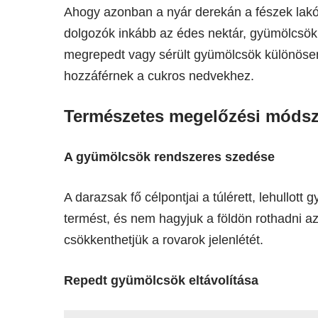
Ahogy azonban a nyár derekán a fészek lakó
dolgozók inkább az édes nektár, gyümölcsök é
megrepedt vagy sérült gyümölcsök különös
hozzáférnek a cukros nedvekhez.
Természetes megelőzési módsz
A gyümölcsök rendszeres szedése
A darazsak fő célpontjai a túlérett, lehullot
termést, és nem hagyjuk a földön rothadni az 
csökkenthetjük a rovarok jelenlétét.
Repedt gyümölcsök eltávolítása