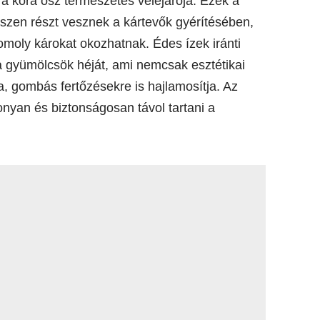
a kora ősz természetes velejárója. Ezek a
szen részt vesznek a kártevők gyérítésében,
moly károkat okozhatnak. Édes ízek iránti
a gyümölcsök héját, ami nemcsak esztétikai
a, gombás fertőzésekre is hajlamosítja. Az
nyan és biztonságosan távol tartani a