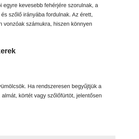
i egyre kevesebb fehérjére szorulnak, a
s szőlő irányába fordulnak. Az érett,
en vonzóak számukra, hiszen könnyen
erek
t gyümölcsök. Ha rendszeresen begyűjtjük a
almát, körtét vagy szőlőfürtöt, jelentősen