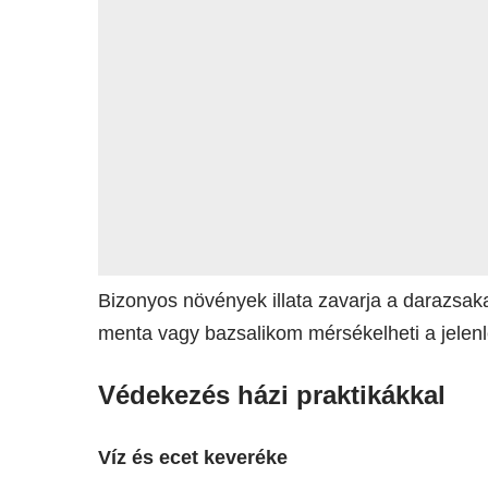
Bizonyos növények illata zavarja a darazsaka
menta vagy bazsalikom mérsékelheti a jelenl
Védekezés házi praktikákkal
Víz és ecet keveréke