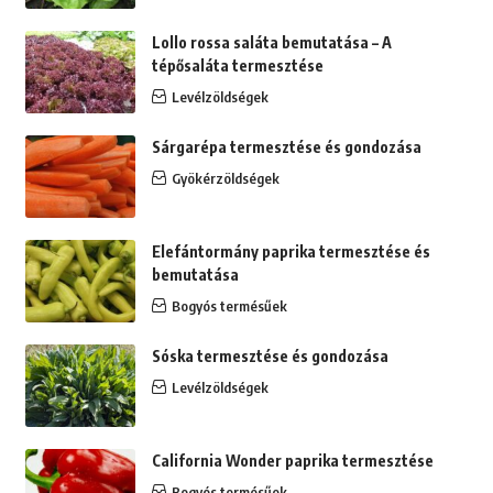
Lollo rossa saláta bemutatása – A
tépősaláta termesztése
Levélzöldségek
Sárgarépa termesztése és gondozása
Gyökérzöldségek
Elefántormány paprika termesztése és
bemutatása
Bogyós termésűek
Sóska termesztése és gondozása
Levélzöldségek
California Wonder paprika termesztése
Bogyós termésűek