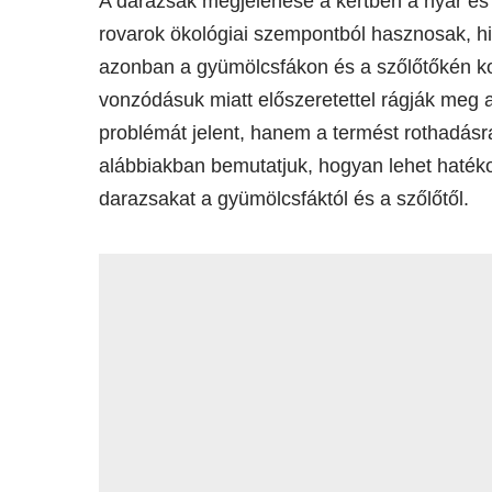
A darazsak megjelenése a kertben a nyár és 
rovarok ökológiai szempontból hasznosak, hi
azonban a gyümölcsfákon és a szőlőtőkén ko
vonzódásuk miatt előszeretettel rágják meg 
problémát jelent, hanem a termést rothadásr
alábbiakban bemutatjuk, hogyan lehet hatéko
darazsakat a gyümölcsfáktól és a szőlőtől.