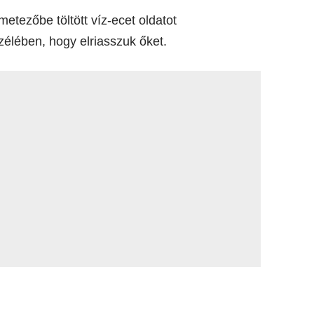
etezőbe töltött víz-ecet oldatot
zélében, hogy elriasszuk őket.