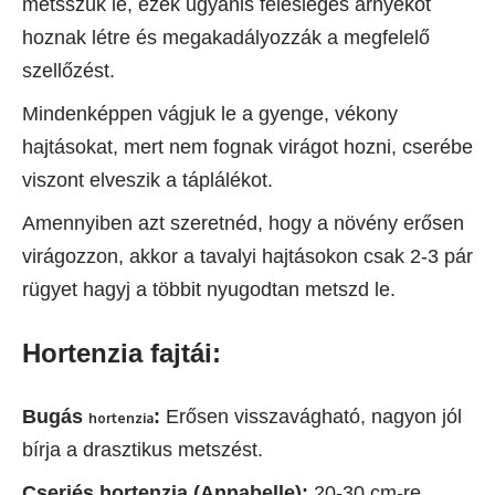
metsszük le, ezek ugyanis felesleges árnyékot
hoznak létre és megakadályozzák a megfelelő
szellőzést.
Mindenképpen vágjuk le a gyenge, vékony
hajtásokat, mert nem fognak virágot hozni, cserébe
viszont elveszik a táplálékot.
Amennyiben azt szeretnéd, hogy a növény erősen
virágozzon, akkor a tavalyi hajtásokon csak 2-3 pár
rügyet hagyj a többit nyugodtan metszd le.
Hortenzia fajtái:
Bugás
:
Erősen visszavágható, nagyon jól
hortenzia
bírja a drasztikus metszést.
Cserjés hortenzia (Annabelle):
20-30 cm-re