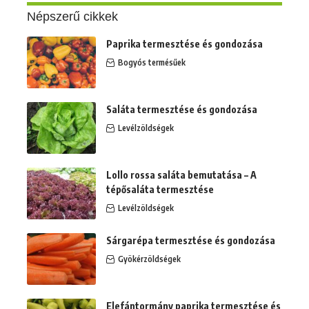
Népszerű cikkek
Paprika termesztése és gondozása
Bogyós termésűek
Saláta termesztése és gondozása
Levélzöldségek
Lollo rossa saláta bemutatása – A
tépősaláta termesztése
Levélzöldségek
Sárgarépa termesztése és gondozása
Gyökérzöldségek
Elefántormány paprika termesztése és