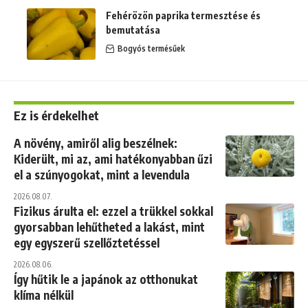
Fehérözön paprika termesztése és
bemutatása
Bogyós termésűek
Ez is érdekelhet
A növény, amiről alig beszélnek:
Kiderült, mi az, ami hatékonyabban űzi
el a szúnyogokat, mint a levendula
2026.08.07.
Fizikus árulta el: ezzel a trükkel sokkal
gyorsabban lehűtheted a lakást, mint
egy egyszerű szellőztetéssel
2026.08.06.
Így hűtik le a japánok az otthonukat
klíma nélkül