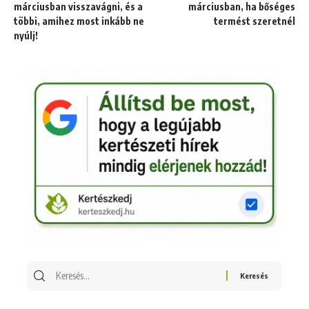
márciusban visszavágni, és a
márciusban, ha bőséges
többi, amihez most inkább ne
termést szeretnél
nyúlj!
Keresés
erre: