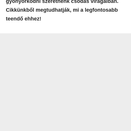
gyönyörködni szeretnénk csodás virágaiban.
Cikkünkből megtudhatják, mi a legfontosabb
teendő ehhez!