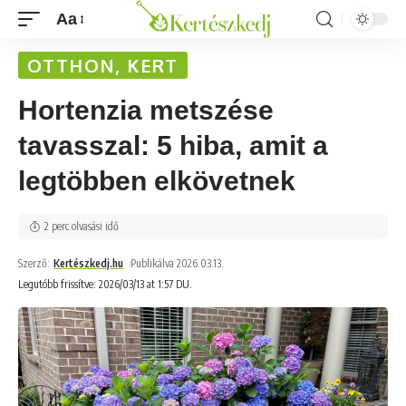
Aa
OTTHON, KERT
Hortenzia metszése
tavasszal: 5 hiba, amit a
legtöbben elkövetnek
2 perc olvasási idő
Szerző:
Kertészkedj.hu
Publikálva 2026.03.13.
Legutóbb frissítve: 2026/03/13 at 1:57 DU.