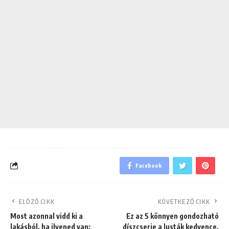
Facebook
ELŐZŐ CIKK
KÖVETKEZŐ CIKK
Most azonnal vidd ki a
Ez az 5 könnyen gondozható
lakásból, ha ilyened van:
díszcserje a lusták kedvence,