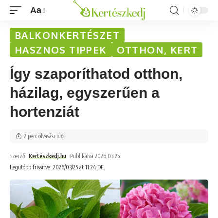
Aa
BALKONKERTÉSZET
HASZNOS TIPPEK
OTTHON, KERT
Így szaporíthatod otthon,
házilag, egyszerűen a
hortenziát
2 perc olvasási idő
Szerző:
Kertészkedj.hu
Publikálva 2026.03.25.
Legutóbb frissítve: 2026/03/25 at 11:24 DE.