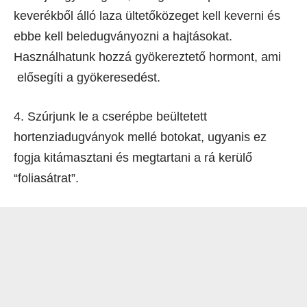
keverékből álló laza ültetőközeget kell keverni és
ebbe kell beledugványozni a hajtásokat.
Használhatunk hozzá gyökereztető hormont, ami
elősegíti a gyökeresedést.
4. Szúrjunk le a cserépbe beültetett
hortenziadugványok mellé botokat, ugyanis ez
fogja kitámasztani és megtartani a rá kerülő
“foliasátrat”.