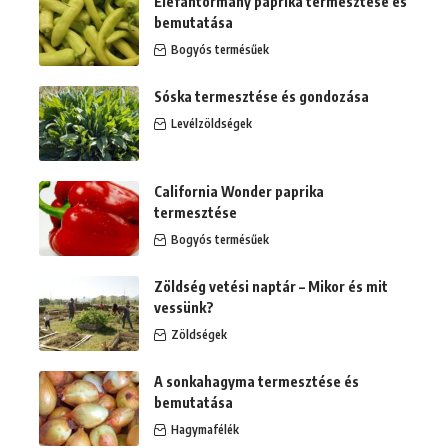
Elefántormány paprika termesztése és
bemutatása
Bogyós termésűek
Sóska termesztése és gondozása
Levélzöldségek
California Wonder paprika
termesztése
Bogyós termésűek
Zöldség vetési naptár – Mikor és mit
vessünk?
Zöldségek
A sonkahagyma termesztése és
bemutatása
Hagymafélék