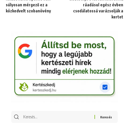
súlyosan mérgező ez a
ráadásul egész évben
közkedvelt szobanövény
csodálatossá varázsolják a
kertet
Keresés
erre: