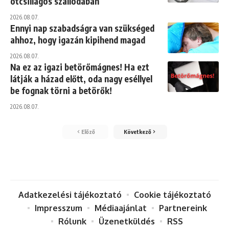
ötcsillagos szállodában
2026.08.07.
Ennyi nap szabadságra van szükséged
ahhoz, hogy igazán kipihend magad
2026.08.07.
Na ez az igazi betörőmágnes! Ha ezt
látják a házad előtt, oda nagy eséllyel
be fognak törni a betörők!
2026.08.07.
Előző
Következő
Adatkezelési tájékoztató
Cookie tájékoztató
Impresszum
Médiaajánlat
Partnereink
Rólunk
Üzenetküldés
RSS