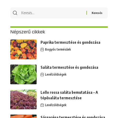
Keresés
erre:
Népszerű cikkek
Paprika termesztése és gondozása
Bogyós termésűek
Saláta termesztése és gondozása
Levélzöldségek
Lollo rossa saláta bemutatása – A
tépősaláta termesztése
Levélzöldségek
Sárgarépa termesztése és gondozása