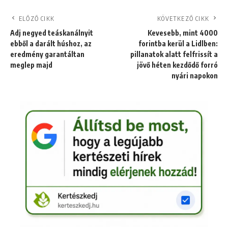
ELŐZŐ CIKK
KÖVETKEZŐ CIKK
Adj negyed teáskanálnyit
Kevesebb, mint 4000
ebből a darált húshoz, az
forintba kerül a Lidlben:
eredmény garantáltan
pillanatok alatt felfrissít a
meglep majd
jövő héten kezdődő forró
nyári napokon