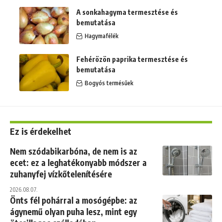
A sonkahagyma termesztése és
bemutatása
Hagymafélék
Fehérözön paprika termesztése és
bemutatása
Bogyós termésűek
Ez is érdekelhet
Nem szódabikarbóna, de nem is az
ecet: ez a leghatékonyabb módszer a
zuhanyfej vízkőtelenítésére
2026.08.07.
Önts fél pohárral a mosógépbe: az
ágynemű olyan puha lesz, mint egy