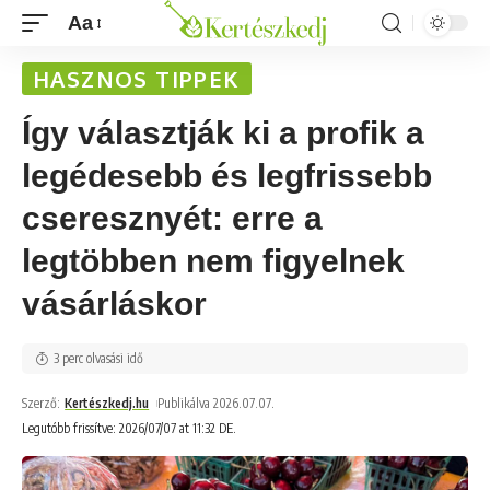
Aa
HASZNOS TIPPEK
Így választják ki a profik a
legédesebb és legfrissebb
cseresznyét: erre a
legtöbben nem figyelnek
vásárláskor
3 perc olvasási idő
Szerző:
Kertészkedj.hu
Publikálva 2026.07.07.
Legutóbb frissítve: 2026/07/07 at 11:32 DE.