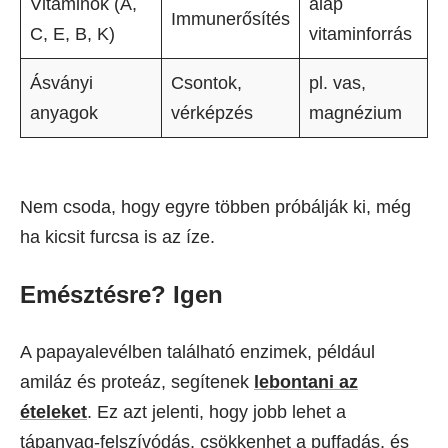
Vitaminok (A,
alap
Immunerősítés
C, E, B, K)
vitaminforrás
Ásványi
Csontok,
pl. vas,
anyagok
vérképzés
magnézium
Nem csoda, hogy egyre többen próbálják ki, még
ha kicsit furcsa is az íze.
Emésztésre? Igen
A papayalevélben található enzimek, például
amiláz és proteáz, segítenek
lebontani az
ételeket
. Ez azt jelenti, hogy jobb lehet a
tápanyag-felszívódás, csökkenhet a puffadás, és