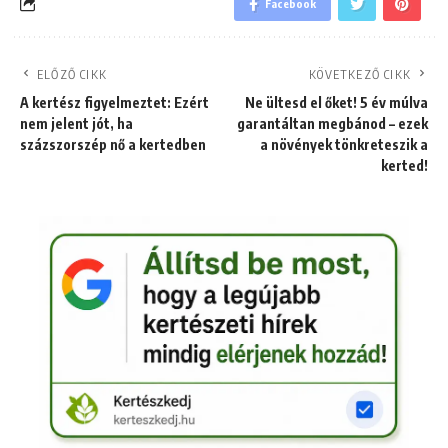
Facebook
ELŐZŐ CIKK
KÖVETKEZŐ CIKK
A kertész figyelmeztet: Ezért
Ne ültesd el őket! 5 év múlva
nem jelent jót, ha
garantáltan megbánod – ezek
százszorszép nő a kertedben
a növények tönkreteszik a
kerted!