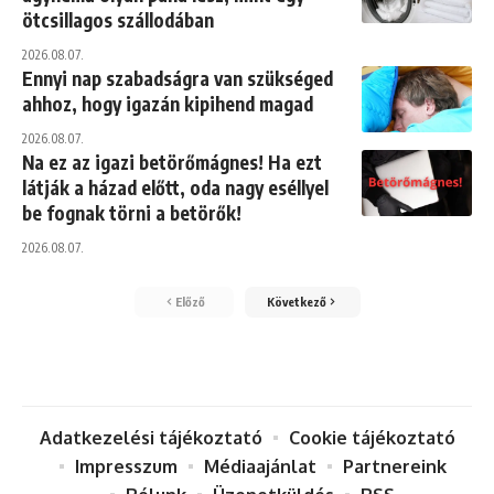
ötcsillagos szállodában
2026.08.07.
Ennyi nap szabadságra van szükséged
ahhoz, hogy igazán kipihend magad
2026.08.07.
Na ez az igazi betörőmágnes! Ha ezt
látják a házad előtt, oda nagy eséllyel
be fognak törni a betörők!
2026.08.07.
Előző
Következő
Adatkezelési tájékoztató
Cookie tájékoztató
Impresszum
Médiaajánlat
Partnereink