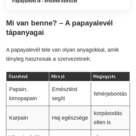
Papayalevél lé – erősebb változat
Mi van benne? – A papayalevél
tápanyagai
A papayalevél tele van olyan anyagokkal, amik
tényleg hasznosak a szervezetnek:
Összetevő
Mire jó
Megjegyzés
Papain,
Emésztést
fehérjebontás
kimopapain
segíti
korpásodás
Karpain
Haj egészsége
ellen is