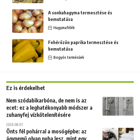
A sonkahagyma termesztése és
bemutatása
Hagymafélék
Fehérözön paprika termesztése és
bemutatása
Bogyós termésűek
Ez is érdekelhet
Nem szódabikarbóna, de nem is az
ecet: ez a leghatékonyabb módszer a
zuhanyfej vízkőtelenítésére
2026.08.07.
Önts fél pohárral a mosógépbe: az
ágynemű olyan puha lesz, mint egy