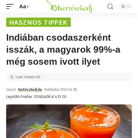
Aa
HASZNOS TIPPEK
Indiában csodaszerként
isszák, a magyarok 99%-a
még sosem ivott ilyet
3 perc olvasási idő
Szerző:
Kertészkedj.hu
Publikálva 2026.04.08.
Legutóbb frissítve: 2026/04/08 at 4:29 DU.