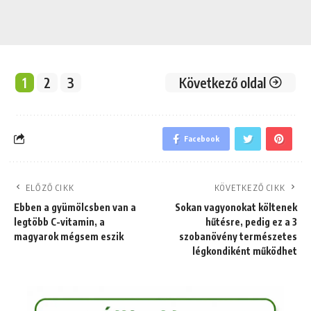
1
2
3
Következő oldal
Facebook
ELŐZŐ CIKK
KÖVETKEZŐ CIKK
Ebben a gyümölcsben van a
Sokan vagyonokat költenek
legtöbb C-vitamin, a
hűtésre, pedig ez a 3
magyarok mégsem eszik
szobanövény természetes
légkondiként működhet