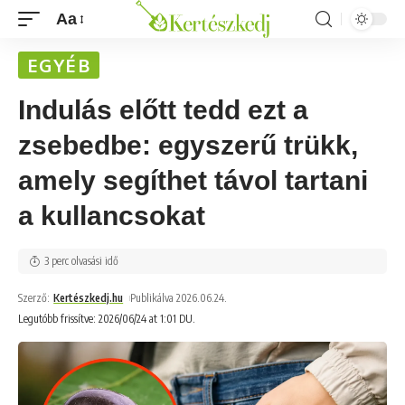
Aa
EGYÉB
Indulás előtt tedd ezt a
zsebedbe: egyszerű trükk,
amely segíthet távol tartani
a kullancsokat
3 perc olvasási idő
Szerző:
Kertészkedj.hu
Publikálva 2026.06.24.
Legutóbb frissítve: 2026/06/24 at 1:01 DU.